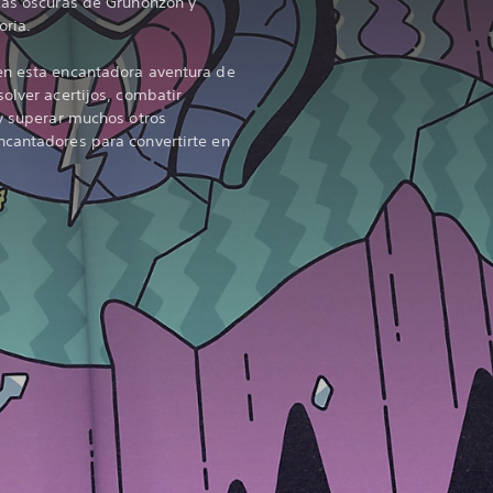
zas oscuras de Gruñonzón y
oria.
en esta encantadora aventura de
olver acertijos, combatir
 y superar muchos otros
ncantadores para convertirte en