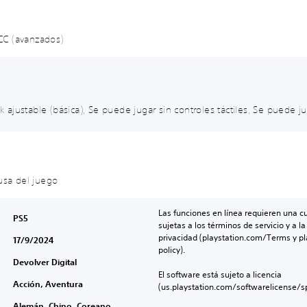
 CC (avanzados)
ck ajustable (básica), Se puede jugar sin controles táctiles, Se puede ju
ausa del juego
Las funciones en línea requieren una cu
PS5
sujetas a los términos de servicio y a la
privacidad (playstation.com/Terms y pl
17/9/2024
policy).
Devolver Digital
El software está sujeto a licencia 
Acción, Aventura
(us.playstation.com/softwarelicense/sp
Alemán, Chino, Coreano,