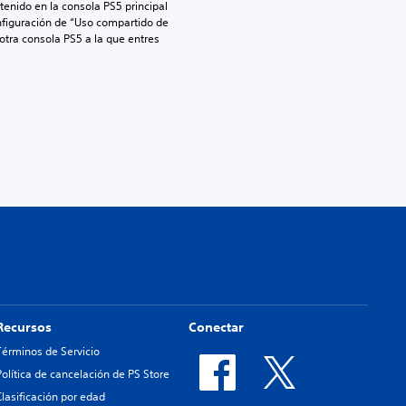
enido en la consola PS5 principal 
nfiguración de “Uso compartido de 
 otra consola PS5 a la que entres 
Recursos
Conectar
Términos de Servicio
Política de cancelación de PS Store
Clasificación por edad