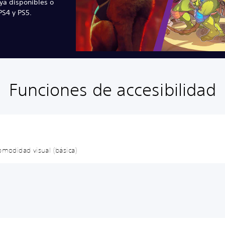
ya disponibles o
S4 y PS5.
Funciones de accesibilidad
omodidad visual (básica)