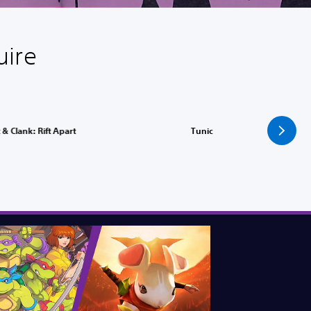
uire
 & Clank: Rift Apart
Tunic