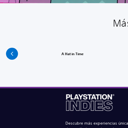
Más
A Hat in Time
Descubre más experiencias única