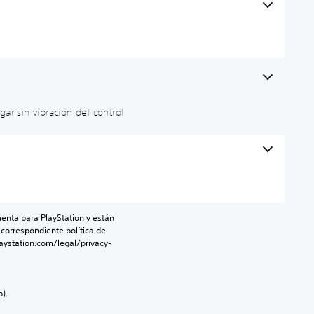
gar sin vibración del control
enta para PlayStation y están 
 correspondiente política de 
aystation.com/legal/privacy-
).