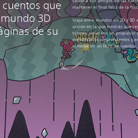
salvar a sus amigos de las fuer
 cuentos que
mantener el final feliz de la hist
 mundo 3D
Viaja entre mundos en 2D y 3D 
acción en la que tendrás que res
páginas de su
tejones, volar con un propulsor
minidesafíos sorprendentes y e
el héroe de un libro de cuentos.