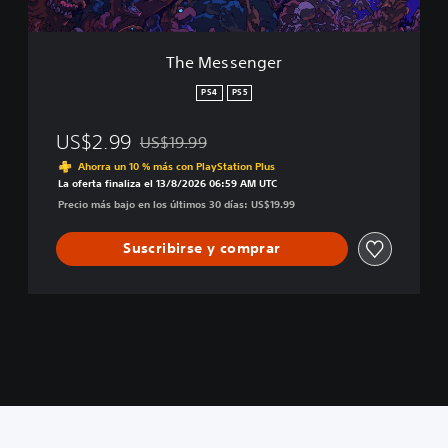
e
r
The Messenger
PS4
PS5
US$2.99
US$19.99
Rebajado del precio original de US$19.99
Ahorra un 10 % más con PlayStation Plus
La oferta finaliza el 13/8/2026 06:59 AM UTC
Precio más bajo en los últimos 30 días: US$19.99
Suscribirse y comprar