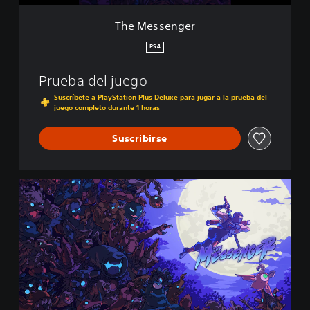
r
The Messenger
PS4
Prueba del juego
Suscríbete a PlayStation Plus Deluxe para jugar a la prueba del
juego completo durante 1 horas
Suscribirse
T
h
e
M
e
s
s
e
n
g