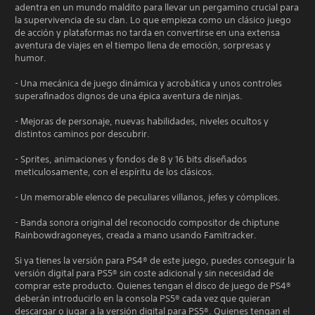
adentra en un mundo maldito para llevar un pergamino crucial para
la supervivencia de su clan. Lo que empieza como un clásico juego
de acción y plataformas no tarda en convertirse en una extensa
aventura de viajes en el tiempo llena de emoción, sorpresas y
humor.
- Una mecánica de juego dinámica y acrobática y unos controles
superafinados dignos de una épica aventura de ninjas.
- Mejoras de personaje, nuevas habilidades, niveles ocultos y
distintos caminos por descubrir.
- Sprites, animaciones y fondos de 8 y 16 bits diseñados
meticulosamente, con el espíritu de los clásicos.
- Un memorable elenco de peculiares villanos, jefes y cómplices.
- Banda sonora original del reconocido compositor de chiptune
Rainbowdragoneyes, creada a mano usando Famitracker.
Si ya tienes la versión para PS4® de este juego, puedes conseguir la
versión digital para PS5® sin coste adicional y sin necesidad de
comprar este producto. Quienes tengan el disco de juego de PS4®
deberán introducirlo en la consola PS5® cada vez que quieran
descargar o jugar a la versión digital para PS5®. Quienes tengan el