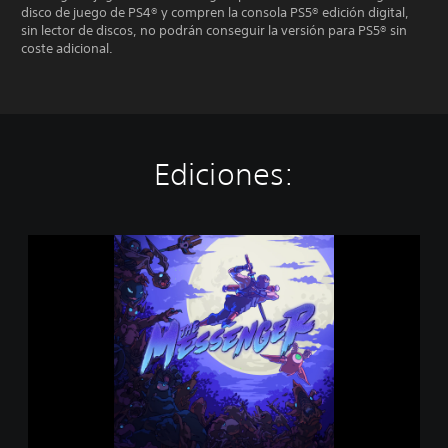
disco de juego de PS4® y compren la consola PS5® edición digital,
sin lector de discos, no podrán conseguir la versión para PS5® sin
coste adicional.
Ediciones:
T
h
e
M
e
s
s
e
n
g
e