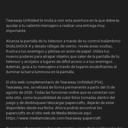
Tearaway Unfolded te invita a vivir esta aventura en la que deberás
ayudar a tu valiente mensajero a realizar una entrega muy
importante.
Alcanza la pantalla de tu televisor a través de tu control inalámbrico
DUALSHOCK 4 y desata ráfagas de viento, revela áreas ocultas,
frustra a tus enemigos y pilotea un avión de papel. Utiliza tus
nuevos poderes para atrapar objetos que salen de la pantalla de tu
televisor y arrójalos a lugares de difícil acceso o a tus enemigos.
Además, guía a tu mensajero a través de lugares escalofriantes al
iluminar la barra luminosa en la pantalla.
El sitio web complementario de Tearaway Unfolded (PS4),
Tearaway.me, se retirará de forma permanente a partir del 13 de
agosto de 2026. Todas las funciones online que se conectan con
este sitio, como la posibilidad de subir fotos tomadas dentro del
juego y de desbloquear/descargar papercrafts, dejarán de estar
disponibles desde esa fecha. Ahora podrás encontrar los
papercrafts en el sitio web de Media Molecule aquí:
https://www.mediamolecule.com/tearaway-papercraft.