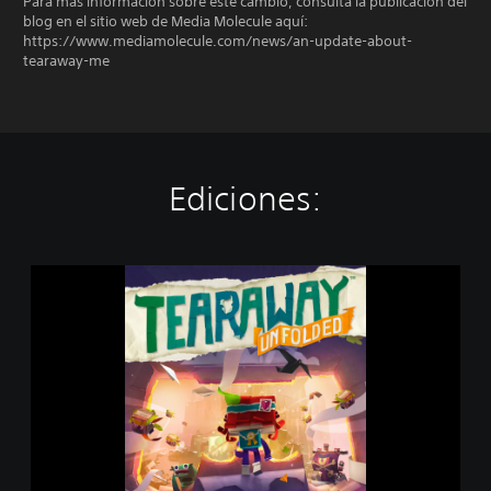
Para más información sobre este cambio, consulta la publicación del
blog en el sitio web de Media Molecule aquí:
https://www.mediamolecule.com/news/an-update-about-
tearaway-me
Ediciones:
T
e
a
r
a
w
a
y
™
U
n