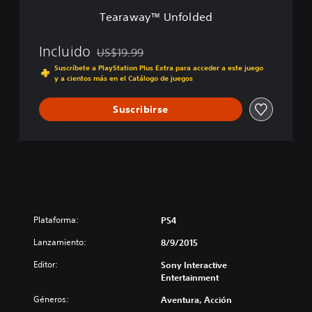
o
Tearaway™ Unfolded
l
d
e
Incluido
US$19.99
Rebajado del precio original de US$19.99
d
Suscríbete a PlayStation Plus Extra para acceder a este juego
y a cientos más en el Catálogo de juegos
Suscribirse
Plataforma:
PS4
Lanzamiento:
8/9/2015
Editor:
Sony Interactive
Entertainment
Géneros:
Aventura, Acción