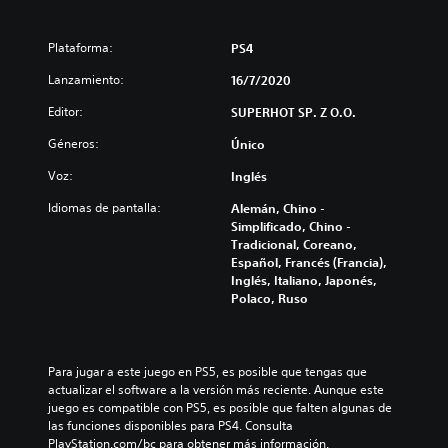
T
E
Plataforma:
PS4
Lanzamiento:
16/7/2020
Editor:
SUPERHOT SP. Z O.O.
Géneros:
Único
Voz:
Inglés
Idiomas de pantalla:
Alemán, Chino -
Simplificado, Chino -
Tradicional, Coreano,
Español, Francés (Francia),
Inglés, Italiano, Japonés,
Polaco, Ruso
Para jugar a este juego en PS5, es posible que tengas que 
actualizar el software a la versión más reciente. Aunque este 
juego es compatible con PS5, es posible que falten algunas de 
las funciones disponibles para PS4. Consulta 
PlayStation.com/bc para obtener más información.