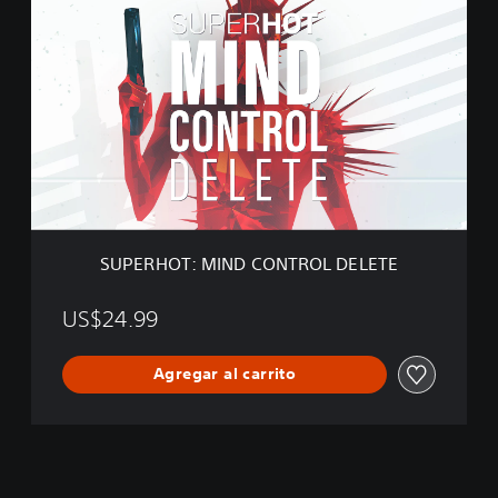
U
P
E
R
H
O
T
:
M
I
N
D
SUPERHOT: MIND CONTROL DELETE
C
O
N
US$24.99
T
R
Agregar al carrito
O
L
D
E
L
E