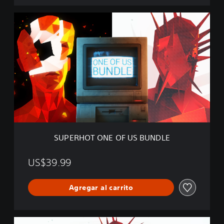
U
N
S
D
U
L
P
E
E
R
H
O
T
O
N
E
O
F
SUPERHOT ONE OF US BUNDLE
U
S
B
US$39.99
U
N
Agregar al carrito
D
L
E
S