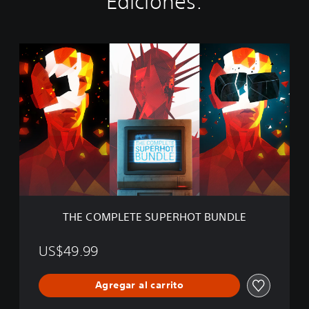
Ediciones:
T
H
E
C
O
M
P
L
E
T
E
S
U
THE COMPLETE SUPERHOT BUNDLE
P
E
R
US$49.99
H
O
Agregar al carrito
T
B