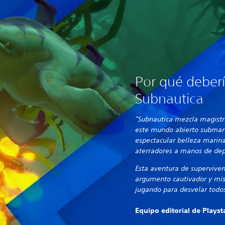
Por qué deberí
Subnautica
"Subnautica mezcla magistr
este mundo abierto subma
espectacular belleza marin
aterradores a manos de de
Esta aventura de supervivenc
argumento cautivador y mis
jugando para desvelar todos
Equipo editorial de Plays