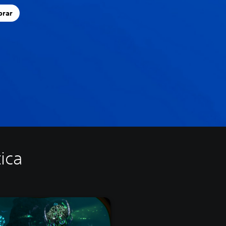
prar
ica