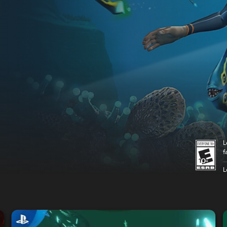
L
f
L