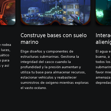
Construye bases con suelo
Intera
marino
alien
e rodea
 luces,
Elige diseños y componentes de
El agua e
uático
estructuras submarinas. Gestiona la
buena, a
o para
integridad del casco cuando la
todos los
 y así
profundidad y la presión aumentan y
submarino
utiliza tu base para almacenar recursos,
favor mie
estacionar vehículos y reabastecer
amenaza 
suministros de oxígeno mientras exploras
depredad
el vasto océano.