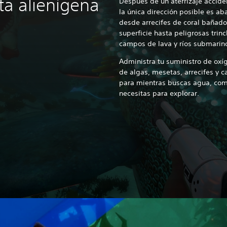
a alienígena
Después de un aterrizaje accid
la única dirección posible es a
desde arrecifes de coral bañados
superficie hasta peligrosas trin
campos de lava y ríos submarin
Administra tu suministro de ox
de algas, mesetas, arrecifes y 
para mientras buscas agua, comi
necesitas para explorar.