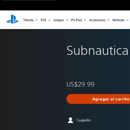
Tienda
PS5
Juegos
PS Plus
Accesorios
Noticias
Subnautica
US$29.99
Agregar al carrito
1 jugador