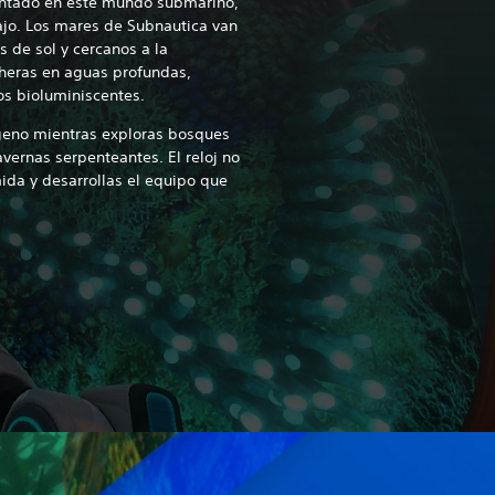
entado en este mundo submarino,
bajo. Los mares de Subnautica van
 de sol y cercanos a la
cheras en aguas profundas,
os bioluminiscentes.
ígeno mientras exploras bosques
cavernas serpenteantes.
El reloj no
da y desarrollas el equipo que