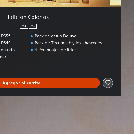
Edición Colonos
PS4
PS5
I PS5®
Pack de estilo Deluxe
I PS4®
Pack de Tecumseh y los shawnees
l mundo
4 Personajes de líder
nar
Agregar al carrito