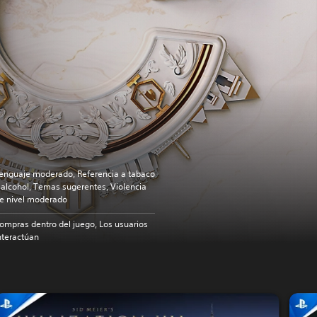
enguaje moderado, Referencia a tabaco
 alcohol, Temas sugerentes, Violencia
e nivel moderado
ompras dentro del juego, Los usuarios
nteractúan