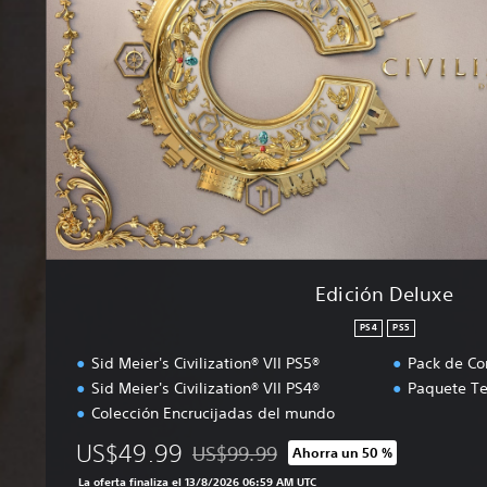
ó
n
D
e
l
u
x
e
Edición Deluxe
PS4
PS5
Sid Meier's Civilization® VII PS5®
Pack de Co
Sid Meier's Civilization® VII PS4®
Paquete T
Colección Encrucijadas del mundo
US$49.99
US$99.99
Ahorra un 50 %
Rebajado del precio original de US$99.9
La oferta finaliza el 13/8/2026 06:59 AM UTC