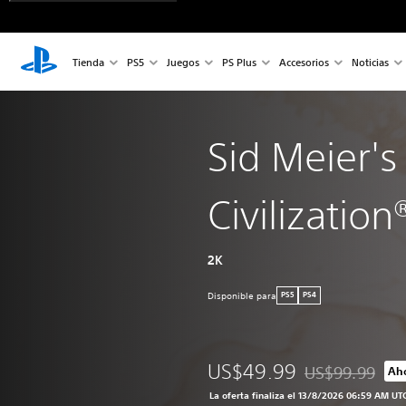
Tienda
PS5
Juegos
PS Plus
Accesorios
Noticias
Sid Meier's
Civilization®
2K
Disponible para
PS5
PS4
US$49.99
US$99.99
Aho
Rebajado del pre
La oferta finaliza el 13/8/2026 06:59 AM UT