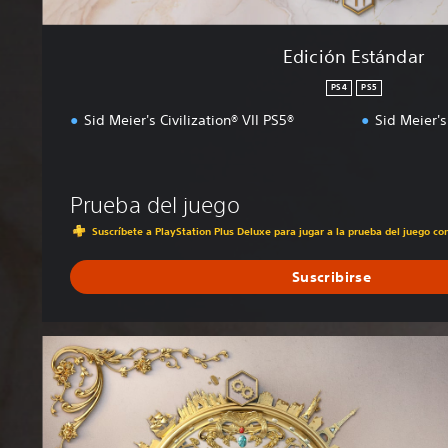
Edición Estándar
PS4
PS5
Sid Meier's Civilization® VII PS5®
Sid Meier's
Prueba del juego
Suscríbete a PlayStation Plus Deluxe para jugar a la prueba del juego c
Suscribirse
E
d
i
c
i