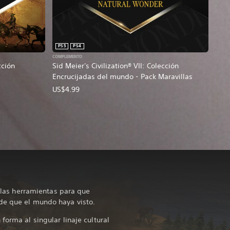
PS5
PS4
COMPLEMENTO
cción
Sid Meier's Civilization® VII: Colección
Encrucijadas del mundo - Pack Maravillas
US$4.99
da las herramientas para que
de que el mundo haya visto.
forma al singular linaje cultural