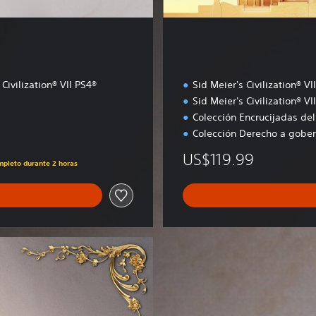
 Civilization® VII PS4®
Sid Meier's Civilization® VI
Sid Meier's Civilization® VI
Colección Encrucijadas de
Colección Derecho a gober
US$119.99
ompleto durante 2 horas