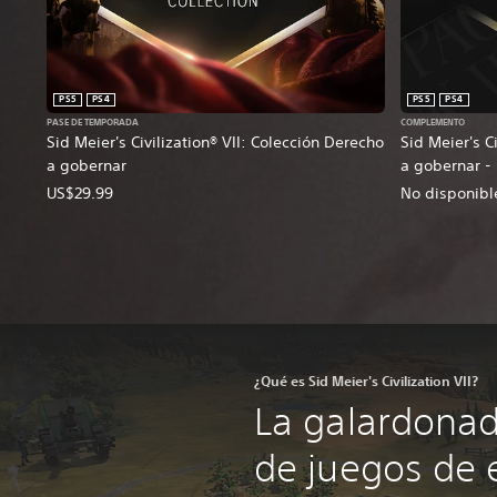
PS5
PS4
PS5
PS4
PASE DE TEMPORADA
COMPLEMENTO
Sid Meier's Civilization® VII: Colección Derecho
Sid Meier's C
a gobernar
a gobernar - 
US$29.99
No disponibl
¿Qué es Sid Meier's Civilization VII?
La galardonad
de juegos de 