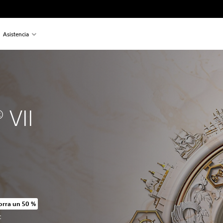
Asistencia
 VII
rra un 50 %
cio original de US$99.99
C