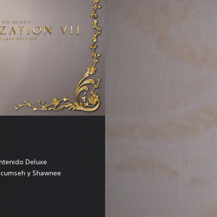
ntenido Deluxe
ecumseh y Shawnee
9