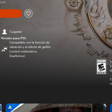
99.99
1 jugador
Versión para PS5
Compatible con la función de
vibración y el efecto de gatillo
(control inalámbrico
DualSense)
L
y
d
C
i