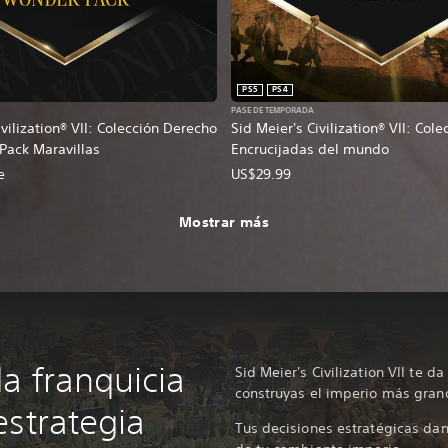
PS5
PS4
PASE DE TEMPORADA
ivilization® VII: Colección Derecho
Sid Meier's Civilization® VII: Cole
Pack Maravillas
Encrucijadas del mundo
e
US$29.99
Mostrar más
a franquicia
Sid Meier's Civilization VII te 
construyas el imperio más gran
estrategia
Tus decisiones estratégicas dan 