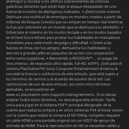
enemigos y rescatar a los últimos sobrevivientes de colonias
galácticas distantes que están bajo el ataque despiadado de una
fuerza de invasión de alienígenas malvados. • ¡Destrucción masiva!
Destruye una multitud de enemigos en mundos creados a partir de
millones de bloques (vóxels) que se rompen en tiempo real mientras
luchas por sobrevivir en un mundo que se destruye a tu alrededor. •
Esfuérzate al máximo en los modos Arcade y en los modos basados
en el nivel Score Attack para probar tus habilidades en marcadores
mundiales para cada modo de juego y dificultad. • Únete a las
fuerzas en línea con tus amigos, demuestra tus habilidades y
derrota a grandes jefes en paquetes de acción con cooperación
entre varios jugadores. • Bienvenido a RESOGUN™... un juego de
tiros intenso, de respuesta ultra rápida, full HD, 60FPS, ¡Solo para el
sistema PlayStation®4! Sony Computer Entertainment America le
concede la licencia o sublicencia de este artículo, que está sujeto a
los términos de servicio y al acuerdo de usuario de la red. Las
restricciones de uso de este artículo, así como otros términos
aplicables, se encuentran en
www.us.playstation.com/support/useragreements. Si no desea
aceptar todos estos términos, no descargue este artículo. Tarifa
única para jugar en el sistema PS4™ principal designado de la
cuenta que realiza la compra y en otros sistemas PS4 al iniciar sesión
con la cuenta que realiza la compra.El HD 1080p completo requiere
un cable HDMI y una pantalla original con un HDCP de apoyo de
entrada de HDMI. Para la reproducción en HD se necesitan cables y