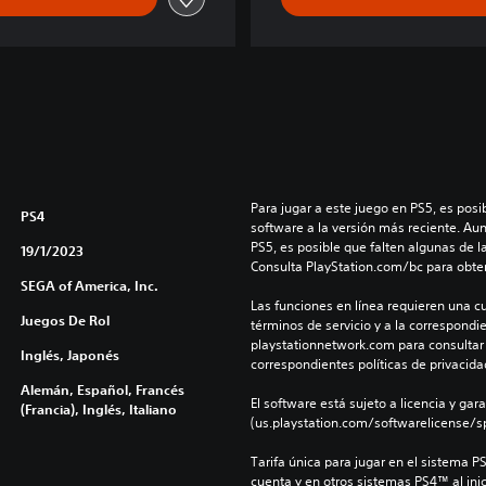
r
s
o
n
a
4
G
o
l
Para jugar a este juego en PS5, es posib
d
PS4
software a la versión más reciente. Au
e
PS5, es posible que falten algunas de l
19/1/2023
n
Consulta PlayStation.com/bc para obte
SEGA of America, Inc.
Las funciones en línea requieren una cu
Juegos De Rol
términos de servicio y a la correspondien
playstationnetwork.com para consultar l
Inglés, Japonés
correspondientes políticas de privacidad
Alemán, Español, Francés
El software está sujeto a licencia y gara
(Francia), Inglés, Italiano
(us.playstation.com/softwarelicense/sp
Tarifa única para jugar en el sistema P
cuenta y en otros sistemas PS4™ al inic