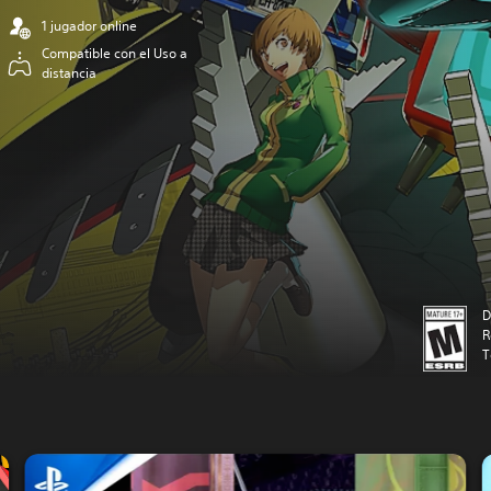
1 jugador online
Compatible con el Uso a
distancia
D
R
T