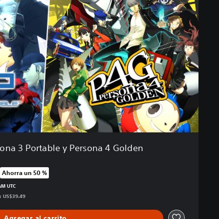
sona 3 Portable y Persona 4 Golden
Ahorra un 50 %
precio original de US$39.49
 AM UTC
s: US$39.49
Agregar al carrito