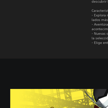
descubrir 
Caracterís
- Explora
lados más
- Aventúra
acontecimi
- Nuevas c
la selecci
- Elige en
P
e
r
s