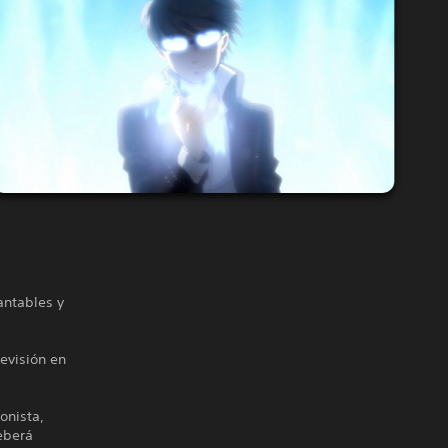
antables y
evisión en
onista,
eberá