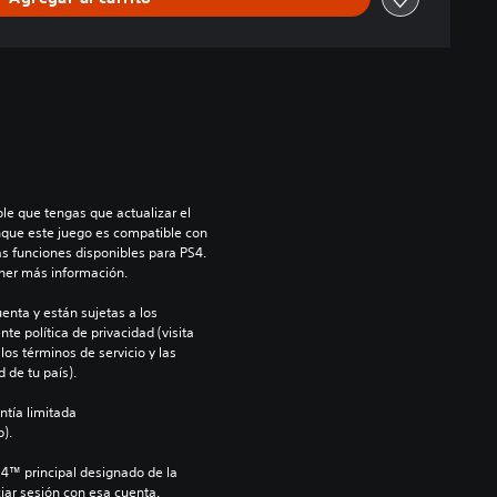
le que tengas que actualizar el 
nque este juego es compatible con 
as funciones disponibles para PS4. 
ner más información.
enta y están sujetas a los 
te política de privacidad (visita 
os términos de servicio y las 
 de tu país).
ntía limitada 
).
S4™ principal designado de la 
iar sesión con esa cuenta.