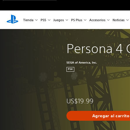
Tienda
PS5
Juegos
PS Plus
Accesorios
Noticias
Persona 4 
SEGA of America, Inc.
PS4
US$19.99
Agregar al carrito