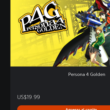
o
n
a
4
G
o
l
d
e
n
Persona 4 Golden
US$19.99
Agregar al carrito