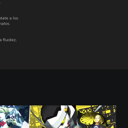
.
tate a los
natos.
a fluidez,