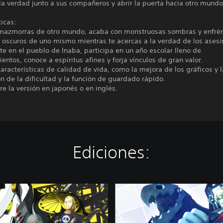
la verdad junto a sus compañeros y abrir la puerta hacia otro mundo
ticas:
 mazmorras de otro mundo, acaba con monstruosas sombras y enfrén
 oscuros de uno mismo mientras te acercas a la verdad de los asesi
te en el pueblo de Inaba, participa en un año escolar lleno de
entos, conoce a espíritus afines y forja vínculos de gran valor.
aracterísticas de calidad de vida, como la mejora de los gráficos y l
ón de la dificultad y la función de guardado rápido.
tre la versión en japonés o en inglés.
Ediciones:
L
o
t
e