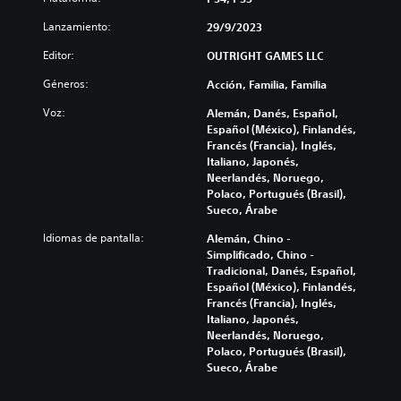
e
l
i
l
s
o
Lanzamiento:
29/9/2023
a
u
p
s
r
y
e
Editor:
OUTRIGHT GAMES LLC
c
l
e
r
o
o
s
Géneros:
Acción, Familia, Familia
s
n
s
u
o
t
v
b
Voz:
Alemán, Danés, Español,
n
r
o
t
Español (México), Finlandés,
a
o
l
í
Francés (Francia), Inglés,
l
l
ú
t
Italiano, Japonés,
i
e
m
u
Neerlandés, Noruego,
z
s
e
l
Polaco, Portugués (Brasil),
a
d
n
o
Sueco, Árabe
r
e
e
s
í
l
Idiomas de pantalla:
Alemán, Chino -
s
p
n
j
Simplificado, Chino -
d
a
t
u
Tradicional, Danés, Español,
e
r
e
e
Español (México), Finlandés,
a
a
g
g
Francés (Francia), Inglés,
u
l
r
o
Italiano, Japonés,
d
a
a
e
Neerlandés, Noruego,
i
h
m
n
Polaco, Portugués (Brasil),
o
i
e
c
Sueco, Árabe
i
s
n
u
n
t
t
a
d