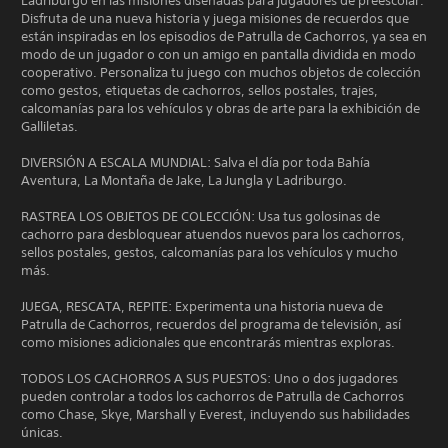
Ladriburgo en las misiones diseñadas para jugadores de preescolar.
Disfruta de una nueva historia y juega misiones de recuerdos que
están inspiradas en los episodios de Patrulla de Cachorros, ya sea en
modo de un jugador o con un amigo en pantalla dividida en modo
cooperativo. Personaliza tu juego con muchos objetos de colección
como gestos, etiquetas de cachorros, sellos postales, trajes,
calcomanías para los vehículos y obras de arte para la exhibición de
Galliletas.
DIVERSIÓN A ESCALA MUNDIAL: Salva el día por toda Bahía
Aventura, La Montaña de Jake, La Jungla y Ladriburgo.
RASTREA LOS OBJETOS DE COLECCIÓN: Usa tus golosinas de
cachorro para desbloquear atuendos nuevos para los cachorros,
sellos postales, gestos, calcomanías para los vehículos y mucho
más.
JUEGA, RESCATA, REPITE: Experimenta una historia nueva de
Patrulla de Cachorros, recuerdos del programa de televisión, así
como misiones adicionales que encontrarás mientras exploras.
TODOS LOS CACHORROS A SUS PUESTOS: Uno o dos jugadores
pueden controlar a todos los cachorros de Patrulla de Cachorros
como Chase, Skye, Marshall y Everest, incluyendo sus habilidades
únicas.