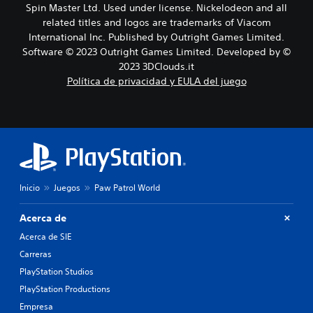
a
j
e
Spin Master Ltd. Used under license. Nickelodeon and all
l
u
p
related titles and logos are trademarks of Viacom
e
e
u
International Inc. Published by Outright Games Limited.
s
g
e
Software © 2023 Outright Games Limited. Developed by ©
.
o
d
2023 3DClouds.it
e
P
Política de privacidad y EULA del juego
j
u
e
u
d
g
e
a
s
r
p
s
a
i
u
n
Inicio
Juegos
Paw Patrol World
s
m
a
a
r
Acerca de
e
n
Acerca de SIE
l
t
j
Carreras
e
u
n
PlayStation Studios
e
e
PlayStation Productions
g
r
o
Empresa
p