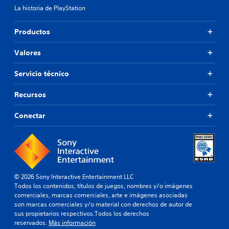
e
La historia de PlayStation
u
n
l
c
u
s
Productos
a
a
l
d
Valores
q
o
u
s
Servicio técnico
i
b
e
o
r
Recursos
t
m
o
o
Conectar
m
n
e
e
n
s
t
P
o
u
d
e
u
© 2026 Sony Interactive Entertainment LLC
d
r
Todos los contenidos, títulos de juegos, nombres y/o imágenes
e
a
comerciales, marcas comerciales, arte e imágenes asociadas
s
n
son marcas comerciales y/o material con derechos de autor de
j
t
sus propietarios respectivos.Todos los derechos
u
e
reservados.
Más información
g