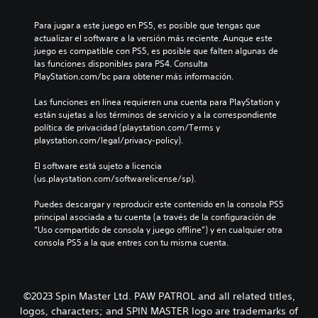
o
e
l
i
r
l
q
v
Para jugar a este juego en PS5, es posible que tengas que 
i
o
u
i
actualizar el software a la versión más reciente. Aunque este 
a
s
i
d
juego es compatible con PS5, es posible que falten algunas de 
y
c
e
u
las funciones disponibles para PS4. Consulta 
l
o
r
a
PlayStation.com/bc para obtener más información.
o
n
m
l
s
t
o
e
Las funciones en línea requieren una cuenta para PlayStation y 
p
r
m
s
están sujetas a los términos de servicio y a la correspondiente 
e
o
e
.
política de privacidad (playstation.com/Terms y 
r
l
n
playstation.com/legal/privacy-policy).
s
e
t
o
s
o
El software está sujeto a licencia 
n
d
.
(us.playstation.com/softwarelicense/sp).
a
e
j
l
Puedes descargar y reproducir este contenido en la consola PS5 
e
P
j
principal asociada a tu cuenta (a través de la configuración de 
s
a
u
“Uso compartido de consola y juego offline”) y en cualquier otra 
p
u
e
consola PS5 a la que entres con tu misma cuenta.
r
g
s
i
o
a
n
.
d
c
e
i
©2023 Spin Master Ltd. PAW PATROL and all related titles,
l
p
S
logos, characters; and SPIN MASTER logo are trademarks of