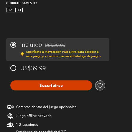
OUTRIGHT GAMES LLC
PS4
PS5
Incluido
US$39.99
Rebajado del precio original de US$39.99
Suscríbete a PlayStation Plus Extra para acceder a
este juego y a cientos más en el Catálogo de juegos
US$39.99
Suscribirse
Compras dentro del juego opcionales
Juego offline activado
1-2 jugadores
Funciones de accesibilidad (12)