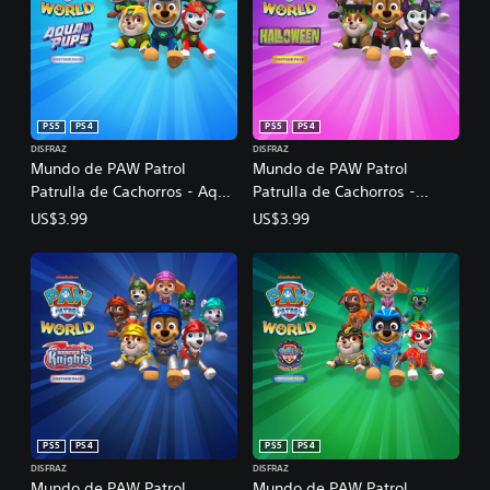
PS5
PS4
PS5
PS4
DISFRAZ
DISFRAZ
Mundo de PAW Patrol
Mundo de PAW Patrol
Patrulla de Cachorros - Aqua
Patrulla de Cachorros -
Pups - Paquete de disfraces
Halloween - Paquete de
US$3.99
US$3.99
disfraces
PS5
PS4
PS5
PS4
DISFRAZ
DISFRAZ
Mundo de PAW Patrol
Mundo de PAW Patrol