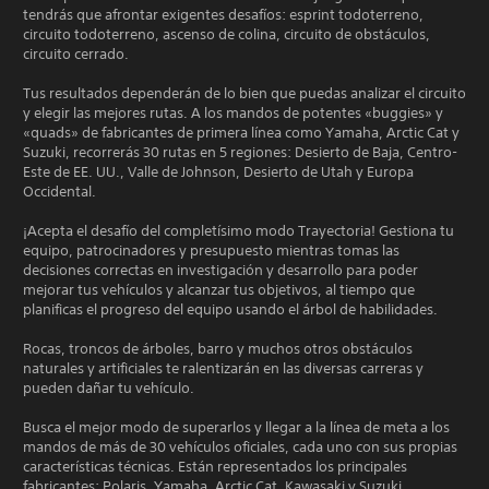
tendrás que afrontar exigentes desafíos: esprint todoterreno,
circuito todoterreno, ascenso de colina, circuito de obstáculos,
circuito cerrado.
Tus resultados dependerán de lo bien que puedas analizar el circuito
y elegir las mejores rutas. A los mandos de potentes «buggies» y
«quads» de fabricantes de primera línea como Yamaha, Arctic Cat y
Suzuki, recorrerás 30 rutas en 5 regiones: Desierto de Baja, Centro-
Este de EE. UU., Valle de Johnson, Desierto de Utah y Europa
Occidental.
¡Acepta el desafío del completísimo modo Trayectoria! Gestiona tu
equipo, patrocinadores y presupuesto mientras tomas las
decisiones correctas en investigación y desarrollo para poder
mejorar tus vehículos y alcanzar tus objetivos, al tiempo que
planificas el progreso del equipo usando el árbol de habilidades.
Rocas, troncos de árboles, barro y muchos otros obstáculos
naturales y artificiales te ralentizarán en las diversas carreras y
pueden dañar tu vehículo.
Busca el mejor modo de superarlos y llegar a la línea de meta a los
mandos de más de 30 vehículos oficiales, cada uno con sus propias
características técnicas. Están representados los principales
fabricantes: Polaris, Yamaha, Arctic Cat, Kawasaki y Suzuki,