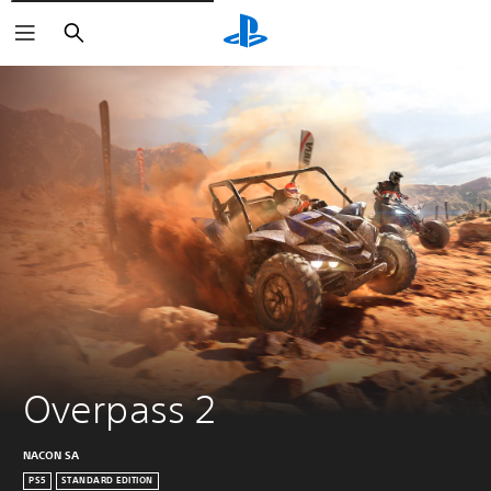
Buscar
Overpass 2
NACON SA
PS5
STANDARD EDITION