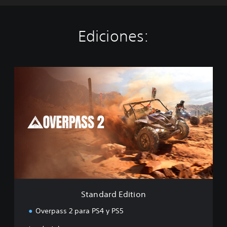
Ediciones:
S
t
a
n
d
a
r
d
E
d
i
t
i
Standard Edition
o
n
Overpass 2 para PS4 y PS5