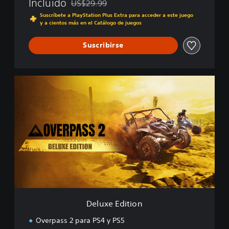
Incluido
US$29.99
Rebajado del precio original de US$29.99
Suscríbete a PlayStation Plus Extra para acceder a este juego
y a cientos más en el Catálogo de juegos
Suscribirse
D
e
l
u
x
e
E
d
i
t
i
o
n
Deluxe Edition
Overpass 2 para PS4 y PS5