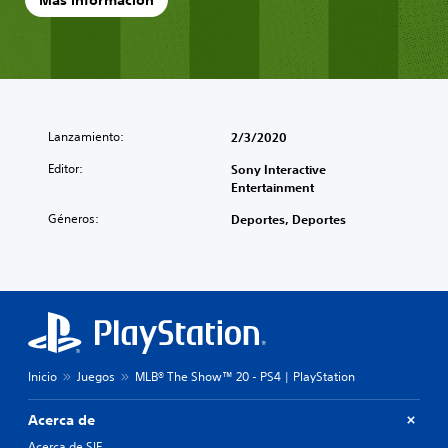
Más información
Lanzamiento:
2/3/2020
Editor:
Sony Interactive
Entertainment
Géneros:
Deportes, Deportes
Inicio
Juegos
MLB® The Show™ 20 - PS4 | PlayStation
Acerca de
Acerca de SIE