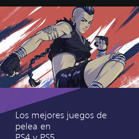
e
-
D
e
l
u
x
e
E
d
i
t
i
o
n
Los mejores juegos de
pelea en
PS4 y PS5