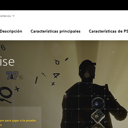
istencia
Descripción
Características principales
Características de P
ise
uxe para jugar a la prueba
as