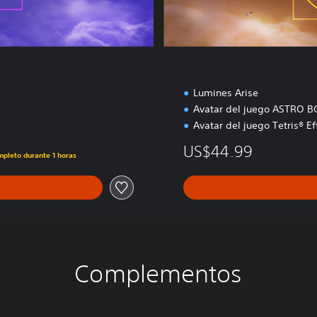
D
e
l
u
x
e
Lumines Arise
Avatar del juego ASTRO B
Avatar del juego Tetris® Ef
US$44.99
mpleto durante 1 horas
Complementos