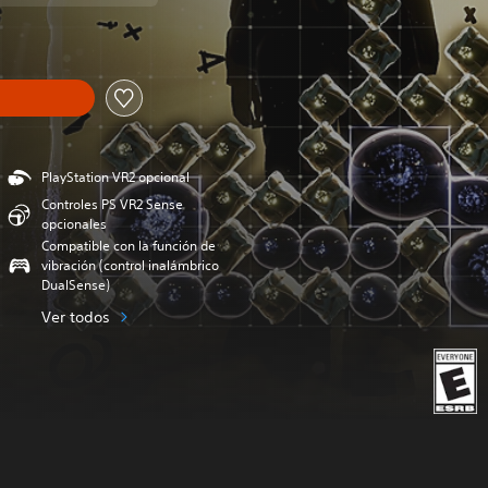
PlayStation VR2 opcional
Controles PS VR2 Sense
opcionales
Compatible con la función de
vibración (control inalámbrico
DualSense)
Ver todos