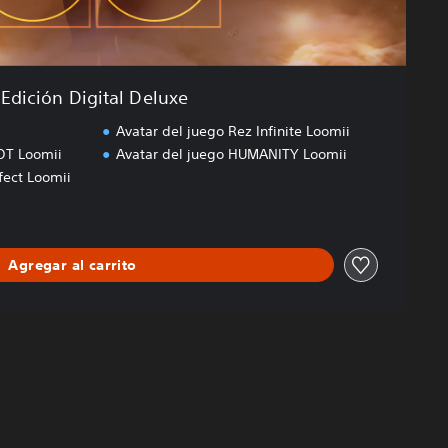
Edición Digital Deluxe
Avatar del juego Rez Infinite Loomii
OT Loomii
Avatar del juego HUMANITY Loomii
fect Loomii
Agregar al carrito