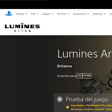
Tienda
PS5
Juegos
PS Plus
Accesorios
Noticias
As
Lumines Ar
Enhance
Disponible para
PS5
PS VR2
Prueba del juego
Suscríbete a PlayStation Plus Del
del juego completo durante 1 hor