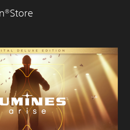
n®Store