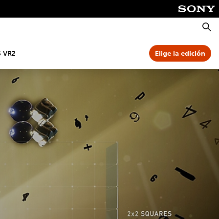
Busca
S VR2
Elige la edición