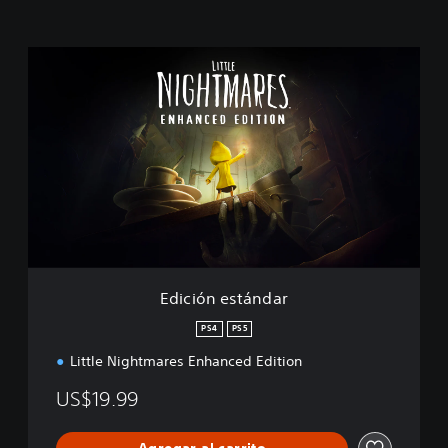
E
d
i
c
i
ó
n
e
s
t
á
n
d
Edición estándar
a
r
PS4
PS5
Little Nightmares Enhanced Edition
US$19.99