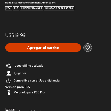
Bandai Namco Entertainment America Inc.
PS4
PS5
EDICIÓN ESTÁNDAR
MEJORADO PARA PS5 PRO
US$19.99
Agregar al carrito
Juego offline activado
1 jugador
Compatible con el Uso a distancia
Versión para PS5
Mejorado para PS5 Pro