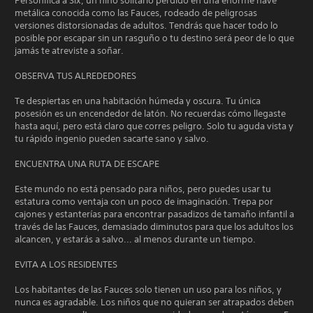
Personifica a Six, un niño solitario perdido en una enorme nave
metálica conocida como las Fauces, rodeado de peligrosas
versiones distorsionadas de adultos. Tendrás que hacer todo lo
posible por escapar sin un rasguño o tu destino será peor de lo que
jamás te atreviste a soñar.
OBSERVA TUS ALREDEDORES
Te despiertas en una habitación húmeda y oscura. Tu única
posesión es un encendedor de latón. No recuerdas cómo llegaste
hasta aquí, pero está claro que corres peligro. Solo tu aguda vista y
tu rápido ingenio pueden sacarte sano y salvo.
ENCUENTRA UNA RUTA DE ESCAPE
Este mundo no está pensado para niños, pero puedes usar tu
estatura como ventaja con un poco de imaginación. Trepa por
cajones y estanterías para encontrar pasadizos de tamaño infantil a
través de las Fauces, demasiado diminutos para que los adultos los
alcancen, y estarás a salvo... al menos durante un tiempo.
EVITA A LOS RESIDENTES
Los habitantes de las Fauces solo tienen un uso para los niños, y
nunca es agradable. Los niños que no quieran ser atrapados deben