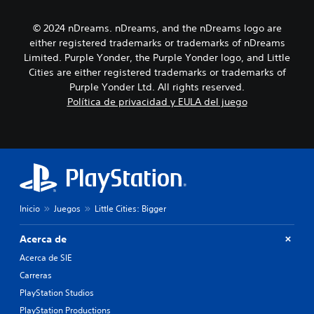
a
r
i
y
t
n
o
© 2024 nDreams. nDreams, and the nDreams logo are
e
c
l
either registered trademarks or trademarks of nDreams
p
l
a
o
u
Limited. Purple Yonder, the Purple Yonder logo, and Little
e
r
y
Cities are either registered trademarks or trademarks of
x
l
e
Purple Yonder Ltd. All rights reserved.
p
o
d
Política de privacidad y EULA del juego
e
s
i
r
m
á
i
e
l
e
n
o
n
ú
g
c
s
o
i
s
h
a
i
a
c
n
b
Inicio
Juegos
Little Cities: Bigger
i
n
l
n
e
a
Acerca de
e
c
d
m
e
Acerca de SIE
o
á
s
.
Carreras
t
i
i
PlayStation Studios
d
c
a
PlayStation Productions