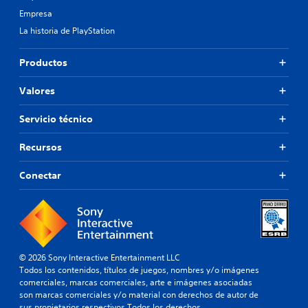
a
d
Empresa
(
d
s
La historia de PlayStation
e
o
p
l
u
Productos
o
l
e
s
l
Valores
a
j
r
u
l
Servicio técnico
e
o
g
s
Recursos
o
b
o
o
Conectar
f
t
f
o
l
n
i
e
n
s
e
r
)
á
© 2026 Sony Interactive Entertainment LLC
.
p
Todos los contenidos, títulos de juegos, nombres y/o imágenes
i
comerciales, marcas comerciales, arte e imágenes asociadas
d
son marcas comerciales y/o material con derechos de autor de
a
sus propietarios respectivos.Todos los derechos