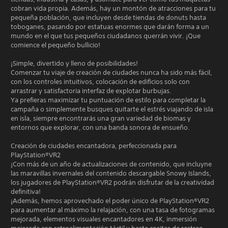
cobran vida propia. Además, hay un montón de atracciones para tu
pequeña población, que incluyen desde tiendas de donuts hasta
toboganes, pasando por estatuas enormes que darán forma a un
mundo en el que tus pequeños ciudadanos querrán vivir. ¡Que
comience el pequeño bullicio!
¡Simple, divertido y lleno de posibilidades!
Comenzar tu viaje de creación de ciudades nunca ha sido más fácil,
con los controles intuitivos, colocación de edificios solo con
arrastrar y satisfactoria interfaz de explotar burbujas.
Ya prefieras maximizar tu puntuación de estilo para completar la
campaña o simplemente busques quitarte el estrés viajando de isla
en isla, siempre encontrarás una gran variedad de biomas y
entornos que explorar, con una banda sonora de ensueño.
Creación de ciudades encantadora, perfeccionada para
PlayStation®VR2
¡Con más de un año de actualizaciones de contenido, que incluyne
las maravillas invernales del contenido descargable Snowy Islands,
los jugadores de PlayStation®VR2 podrán disfrutar de la creatividad
definitiva!
¡Además, hemos aprovechado el poder único de PlayStation®VR2
para aumentar al máximo la relajación, con una tasa de fotogramas
mejorada, elementos visuales encantadores en 4K, inmersión