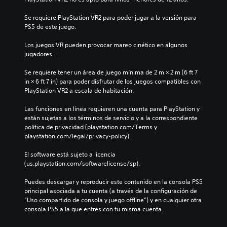
i
s
o
e
u
n
Se requiere PlayStation VR2 para poder jugar a la versión para 
r
b
e
PS5 de este juego.
m
t
s
o
í
Los juegos VR pueden provocar mareo cinético en algunos 
m
P
t
jugadores.
e
u
u
n
e
l
Se requiere tener un área de juego mínima de 2 m × 2 m (6 ft 7 
t
d
o
in × 6 ft 7 in) para poder disfrutar de los juegos compatibles con 
o
e
s
PlayStation VR2 a escala de habitación.
d
s
p
u
j
o
Las funciones en línea requieren una cuenta para PlayStation y 
r
u
r
están sujetas a los términos de servicio y a la correspondiente 
a
g
q
política de privacidad (playstation.com/Terms y 
n
a
u
playstation.com/legal/privacy-policy).
t
r
e
e
y
e
El software está sujeto a licencia 
e
d
l
(us.playstation.com/softwarelicense/sp).
l
e
j
g
s
u
Puedes descargar y reproducir este contenido en la consola PS5 
a
p
e
principal asociada a tu cuenta (a través de la configuración de 
m
l
g
“Uso compartido de consola y juego offline”) y en cualquier otra 
e
a
o
consola PS5 a la que entres con tu misma cuenta.
p
z
n
l
a
o