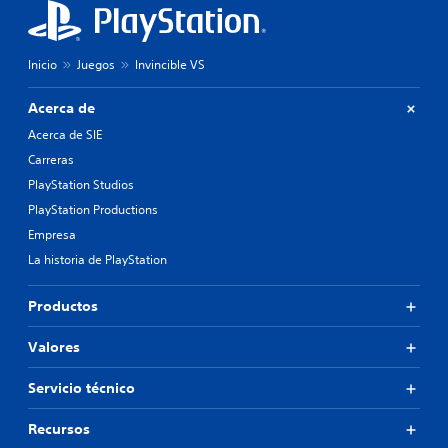
u
i
c
a
g
i
l
i
ó
e
e
Inicio
Juegos
Invincible VS
n
s
n
p
.
d
r
Acerca de
o
e
u
Acerca de SIE
d
n
e
Carreras
n
f
PlayStation Studios
i
i
v
PlayStation Productions
n
e
i
Empresa
l
d
La historia de PlayStation
d
a
e
a
d
l
Productos
i
t
f
e
Valores
i
r
c
n
u
Servicio técnico
a
l
t
t
i
Recursos
a
v