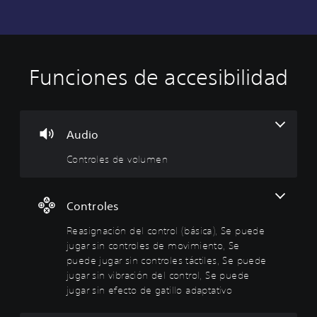
Funciones de accesibilidad
C
R
D
o
e
i
n
a
f
t
s
i
r
i
c
Audio
o
g
u
Controles de volumen
l
n
l
e
a
t
s
c
a
d
i
d
Controles
e
ó
a
Reasignación del control (básica), Se puede
v
n
j
o
d
u
jugar sin controles de movimiento, Se
l
e
s
puede jugar sin controles táctiles, Se puede
u
l
t
jugar sin vibración del control, Se puede
m
c
a
jugar sin efecto de gatillo adaptativo
e
o
b
n
n
l