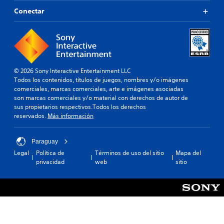
d
a
Conectar
a
o
l
t
t
a
e
m
r
b
n
i
a
© 2026 Sony Interactive Entertainment LLC
é
t
Todos los contenidos, títulos de juegos, nombres y/o imágenes
n
i
comerciales, marcas comerciales, arte e imágenes asociadas
s
v
son marcas comerciales y/o material con derechos de autor de
e
o
sus propietarios respectivos.Todos los derechos
p
p
reservados.
Más información
e
r
r
e
m
d
Paraguay
i
e
t
Legal
Política de
Términos de uso del sitio
Mapa del
f
e
privacidad
web
sitio
i
c
n
i
i
e
d
r
o
t
.
a