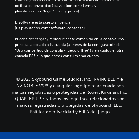
o
l
a
política de privacidad (playstation.com/Terms y 
s
d
r
playstation.com/legal/privacy-policy).
v
e
l
o
s
o
El software está sujeto a licencia 
l
a
s
(us.playstation.com/softwarelicense/sp).
ú
f
c
m
í
o
Puedes descargar y reproducir este contenido en la consola PS5 
e
o
n
principal asociada a tu cuenta (a través de la configuración de 
n
g
t
“Uso compartido de consola y juego offline”) y en cualquier otra 
e
e
r
consola PS5 a la que entres con tu misma cuenta.
s
n
o
d
e
l
e
r
e
a
a
s
© 2025 Skybound Game Studios, Inc. INVINCIBLE™ e
u
l
a
INVINCIBLE VS™ y cualquier logotipo relacionado son
d
d
u
i
e
marcas registradas o protegidas de Robert Kirkman, Inc.
n
o
l
QUARTER UP™ y todos los logotipos relacionados son
a
i
j
d
marcas registradas o protegidas de Skybound, LLC.
n
u
i
Política de privacidad y EULA del juego
d
e
s
i
g
p
v
o
o
i
e
s
d
l
i