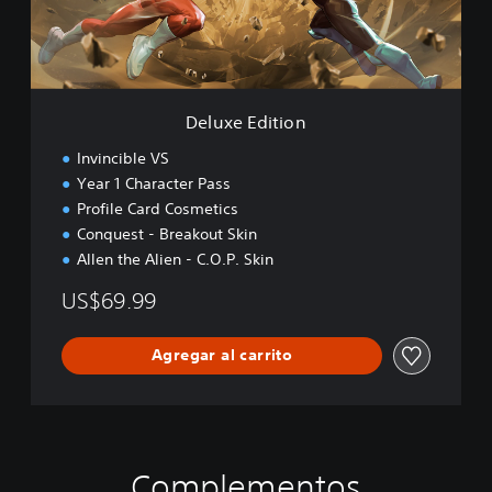
d
i
t
i
o
n
Deluxe Edition
Invincible VS
Year 1 Character Pass
Profile Card Cosmetics
Conquest - Breakout Skin
Allen the Alien - C.O.P. Skin
US$69.99
Agregar al carrito
Complementos