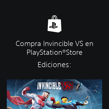
Compra Invincible VS en
PlayStation®Store
Ediciones:
S
t
a
n
d
a