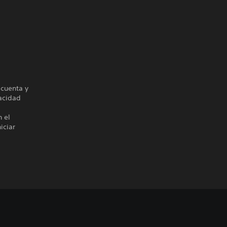
 cuenta y
vacidad
n el
iciar