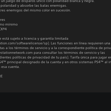
 un juego de disparos único con polaridad blanca y negra.
 polaridad y absorbe las balas enemigas.
 tres enemigos del mismo color en sucesión.
ores
mo mínimo
CK®4
e está sujeto a licencia y garantía limitada
ation.com/softwarelicense/sp). Las funciones en línea requieren una
tas a los términos de servicio y a la correspondiente política de pri
aystationnetwork.com para consultar los términos de servicio y las
ientes políticas de privacidad de tu país). Tarifa única para jugar e
4™ principal designado de la cuenta y en otros sistemas PS4™ al in
 esa cuenta.
RE