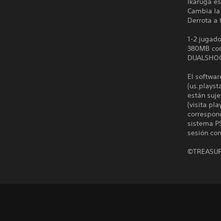
Ikaruga es
Cambia la
Derrota a
1-2 jugad
380MB co
DUALSHO
El softwar
(us.playst
están suje
(visita pl
correspond
sistema PS
sesión con
©TREASU