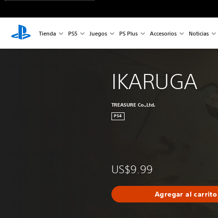
Tienda
PS5
Juegos
PS Plus
Accesorios
Noticias
IKARUGA
TREASURE Co.,Ltd.
PS4
US$9.99
Agregar al carrito