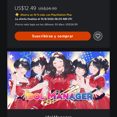
US$12.49
US$24.99
Rebajado del precio original de US$24.99
Ahorra un 10 % más con PlayStation Plus
La oferta finaliza el 13/8/2026 06:59 AM UTC
Precio más bajo en los últimos 30 días: US$24.99
Suscribirse y comprar
I
d
o
l
M
a
n
a
g
e
r
Idol Manager