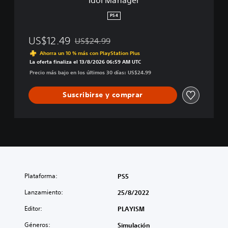
PS4
US$12.49
US$24.99
Rebajado del precio original de US$24.99
Ahorra un 10 % más con PlayStation Plus
La oferta finaliza el 13/8/2026 06:59 AM UTC
Precio más bajo en los últimos 30 días: US$24.99
Suscribirse y comprar
Plataforma:
PS5
Lanzamiento:
25/8/2022
Editor:
PLAYISM
Géneros:
Simulación