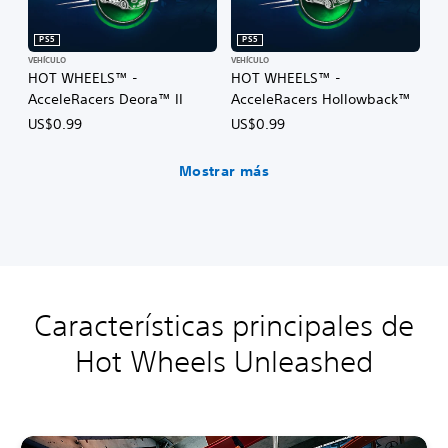
PS5
PS5
VEHÍCULO
VEHÍCULO
HOT WHEELS™ -
HOT WHEELS™ -
AcceleRacers Deora™ II
AcceleRacers Hollowback™
US$0.99
US$0.99
Mostrar más
Características principales de
Hot Wheels Unleashed