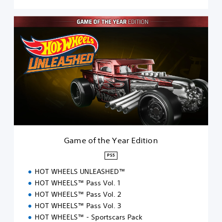
G
a
m
e
o
f
t
h
e
Y
e
a
r
Game of the Year Edition
E
d
PS5
i
HOT WHEELS UNLEASHED™
t
i
HOT WHEELS™ Pass Vol. 1
o
HOT WHEELS™ Pass Vol. 2
n
HOT WHEELS™ Pass Vol. 3
HOT WHEELS™ - Sportscars Pack