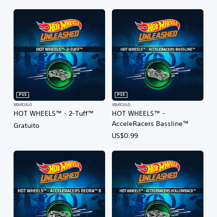
PS5
PS5
VEHÍCULO
VEHÍCULO
HOT WHEELS™ - 2-Tuff™
HOT WHEELS™ -
AcceleRacers Bassline™
Gratuito
US$0.99