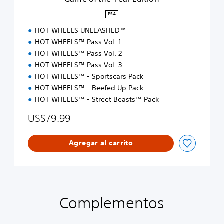
E
d
PS4
i
HOT WHEELS UNLEASHED™
t
i
HOT WHEELS™ Pass Vol. 1
o
HOT WHEELS™ Pass Vol. 2
n
HOT WHEELS™ Pass Vol. 3
HOT WHEELS™ - Sportscars Pack
HOT WHEELS™ - Beefed Up Pack
HOT WHEELS™ - Street Beasts™ Pack
US$79.99
Agregar al carrito
Complementos