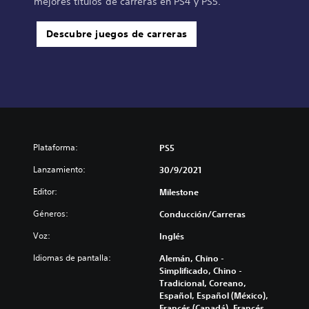
mejores títulos de carreras en PS4 y PS5.
Descubre juegos de carreras
Plataforma:
PS5
Lanzamiento:
30/9/2021
Editor:
Milestone
Géneros:
Conducción/Carreras
Voz:
Inglés
Idiomas de pantalla:
Alemán, Chino -
Simplificado, Chino -
Tradicional, Coreano,
Español, Español (México),
Francés (Canadá), Francés