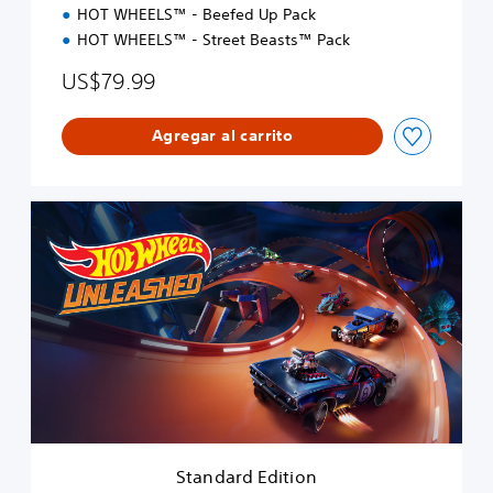
HOT WHEELS™ - Beefed Up Pack
HOT WHEELS™ - Street Beasts™ Pack
US$79.99
Agregar al carrito
S
t
a
n
d
a
r
d
E
d
i
t
i
Standard Edition
o