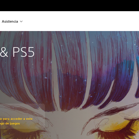
Asistencia
 & PS5
recio original de US$16.99
ra para acceder a este
ogo de juegos