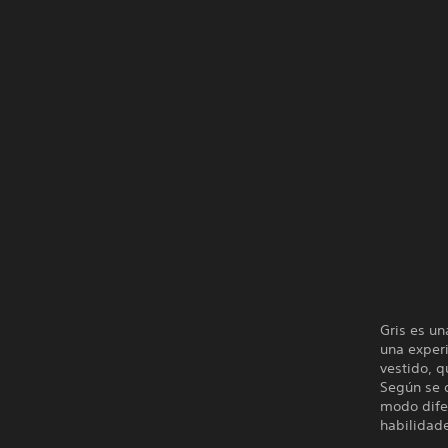
Gris es u
una experi
vestido, q
Según se 
modo dife
habilidad