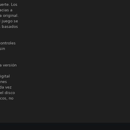
uerte. Los
acias a
 original.
l juego se
es basados
controles
sin
a versión
igital
enes
da vez
el disco
cos, no