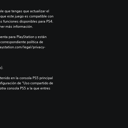
le que tengas que actualizar el 
nque este juego es compatible con 
as funciones disponibles para PS4. 
ner más información.
enta para PlayStation y están 
 correspondiente política de 
aystation.com/legal/privacy-
).
enido en la consola PS5 principal 
nfiguración de “Uso compartido de 
 otra consola PS5 a la que entres 