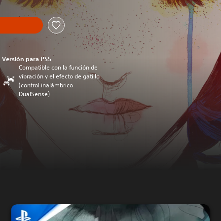
Versión para PS5
Compatible con la función de
vibración y el efecto de gatillo
(control inalámbrico
DualSense)