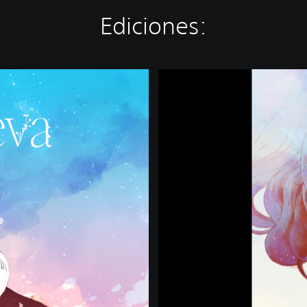
Ediciones:
G
R
I
S