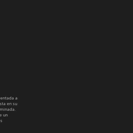
rentada a
esta en su
uminada.
e un
as