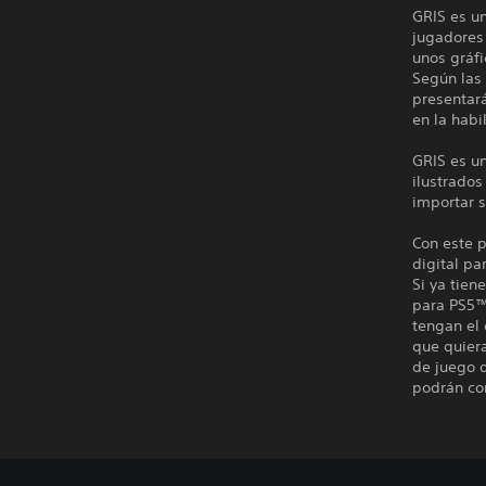
GRIS es un
jugadores
unos gráfi
Según las 
presentar
en la habi
GRIS es un
ilustrados
importar 
Con este p
digital pa
Si ya tien
para PS5™
tengan el
que quiera
de juego d
podrán con