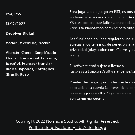
Para jugar a este juego en PS5, es posib
PS4, PS5
software a la versión más reciente. Au
PS5, es posible que falten algunas de l
13/12/2022
Consulta PlayStation.com/bc para obte
Devolver Digital
Las funciones en línea requieren una cu
Acción, Aventura, Acción
sujetas a los términos de servicio y a la
privacidad (playstation.com/Terms y pl
Alemán, Chino - Simplificado,
policy).
Chino - Tradicional, Coreano,
Español, Francés (Francia),
El software está sujeto a licencia 
Inglés, Japonés, Portugués
(us.playstation.com/softwarelicense/sp
(Brasil), Ruso
Puedes descargar y reproducir este cont
asociada a tu cuenta (a través de la co
consola y juego offline”) y en cualquier
con tu misma cuenta.
Copyright 2022 Nomada Studio. All Rights Reserved.
Política de privacidad y EULA del juego