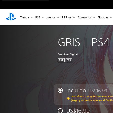
Tienda
PS5
Juegos
PS Plus
Accesorios
Noticias
GRIS | PS4
Devolver Digital
PS4
PS5
Incluido
US$16.99
Rebajado del p
Suscríbete a PlayStation Plus Ext
juego y a cientos más en el Catál
US$16.99