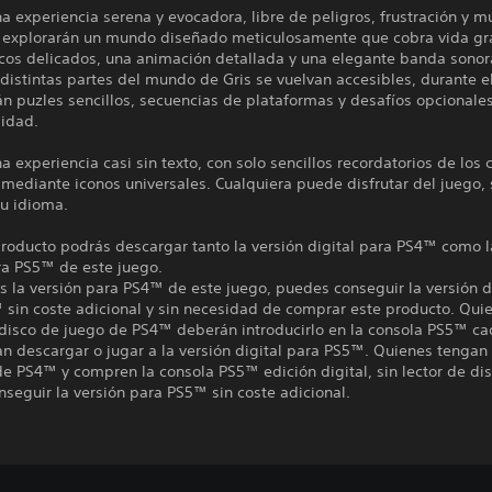
a experiencia serena y evocadora, libre de peligros, frustración y m
 explorarán un mundo diseñado meticulosamente que cobra vida gr
cos delicados, una animación detallada y una elegante banda sonora
distintas partes del mundo de Gris se vuelvan accesibles, durante e
án puzles sencillos, secuencias de plataformas y desafíos opcional
lidad.
a experiencia casi sin texto, con solo sencillos recordatorios de los 
 mediante iconos universales. Cualquiera puede disfrutar del juego, 
su idioma.
roducto podrás descargar tanto la versión digital para PS4™ como l
ra PS5™ de este juego.
es la versión para PS4™ de este juego, puedes conseguir la versión d
 sin coste adicional y sin necesidad de comprar este producto. Qui
 disco de juego de PS4™ deberán introducirlo en la consola PS5™ ca
n descargar o jugar a la versión digital para PS5™. Quienes tengan 
e PS4™ y compren la consola PS5™ edición digital, sin lector de dis
seguir la versión para PS5™ sin coste adicional.