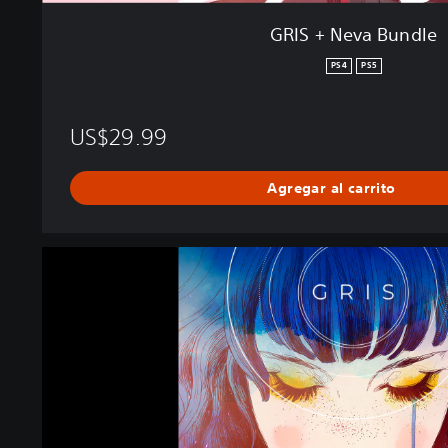
GRIS + Neva Bundle
PS4
PS5
US$29.99
Agregar al carrito
G
R
I
S
|
P
S
4
&
P