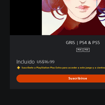
S
5
GRIS | PS4 & PS5
PS4
PS5
Incluido
US$16.99
Rebajado del precio original de US$16.99
Suscríbete a PlayStation Plus Extra para acceder a este juego y a ciento
Suscribirse