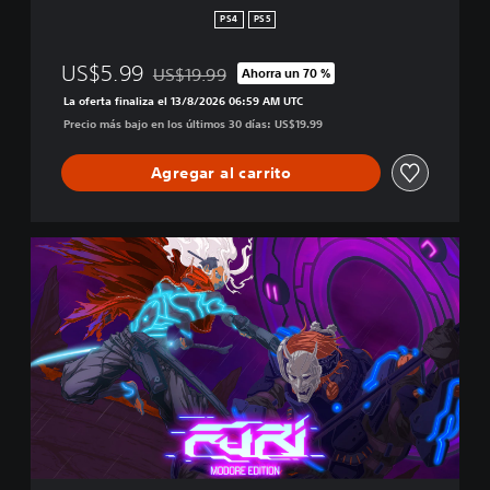
PS4
PS5
US$5.99
US$19.99
Ahorra un 70 %
Rebajado del precio original de US$19.99
La oferta finaliza el 13/8/2026 06:59 AM UTC
Precio más bajo en los últimos 30 días: US$19.99
Agregar al carrito
M
o
d
o
r
e
E
d
i
t
i
o