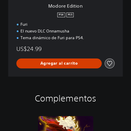
n
Modore Edition
PS4
PS5
Furi
El nuevo DLC Onnamusha
Tema dinámico de Furi para PS4.
US$24.99
Agregar al carrito
Complementos