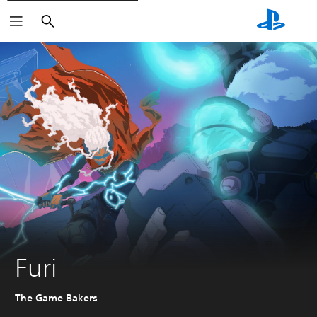
Buscar
Furi
The Game Bakers