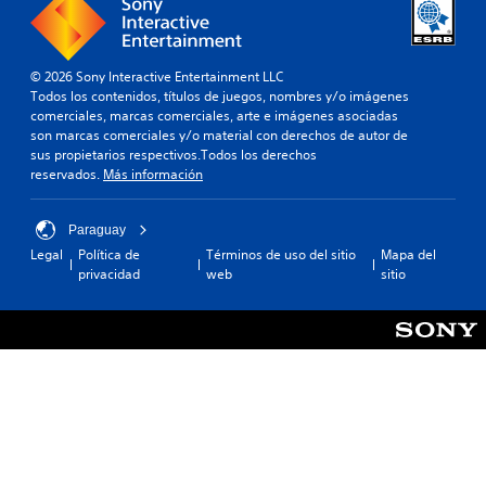
t
s
s
i
e
.
v
s
a
t
© 2026 Sony Interactive Entertainment LLC
o
a
Todos los contenidos, títulos de juegos, nombres y/o imágenes
t
b
comerciales, marcas comerciales, arte e imágenes asociadas
a
l
son marcas comerciales y/o material con derechos de autor de
m
e
sus propietarios respectivos.Todos los derechos
b
c
reservados.
Más información
i
e
é
r
n
l
Paraguay
s
a
Legal
Política de
Términos de uso del sitio
Mapa del
e
s
privacidad
web
sitio
p
a
e
l
r
i
m
d
i
a
t
d
e
e
c
a
i
u
e
d
r
i