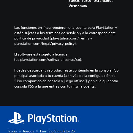
Sueco, Turco, Ucraniano,
r
y
b
Vietnamita
l
e
i
o
s
a
s
u
r
v
b
l
Las funciones en línea requieren una cuenta para PlayStation y 
o
t
o
están sujetas a los términos de servicio y a la correspondiente 
l
í
s
política de privacidad (playstation.com/Terms y 
ú
t
c
playstation.com/legal/privacy-policy).
m
u
o
e
l
n
El software está sujeto a licencia 
n
o
t
(us.playstation.com/softwarelicense/sp).
e
s
r
s
p
o
Puedes descargar y reproducir este contenido en la consola PS5 
d
a
l
principal asociada a tu cuenta (a través de la configuración de 
e
r
e
“Uso compartido de consola y juego offline”) y en cualquier otra 
a
a
s
consola PS5 a la que entres con tu misma cuenta.
u
l
a
d
a
u
i
h
n
o
i
a
i
s
d
n
t
i
d
o
s
i
r
p
v
Inicio
Juegos
Farming Simulator 25
i
o