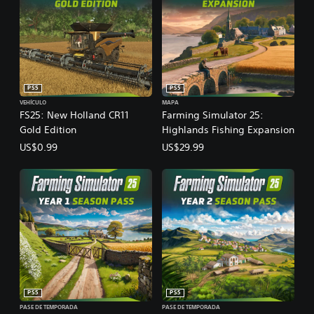
PS5
PS5
VEHÍCULO
MAPA
FS25: New Holland CR11
Farming Simulator 25:
Gold Edition
Highlands Fishing Expansion
US$0.99
US$29.99
PS5
PS5
PASE DE TEMPORADA
PASE DE TEMPORADA