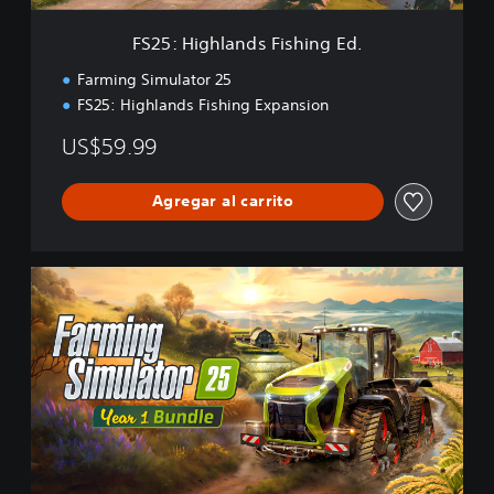
n
d
FS25: Highlands Fishing Ed.
s
F
Farming Simulator 25
i
FS25: Highlands Fishing Expansion
s
h
US$59.99
i
n
g
Agregar al carrito
E
d
.
F
S
2
5
:
Y
e
a
r
1
B