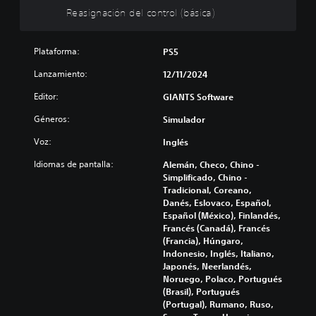
e
o
o
Reasignación del control (básica)
n
s
n
)
t
P
Plataforma:
PS5
r
u
E
o
e
l
Lanzamiento:
12/11/2024
d
l
j
e
u
(
Editor:
GIANTS Software
s
e
b
Géneros:
r
Simulador
g
á
e
o
s
Voz:
Inglés
d
s
i
u
o
Idiomas de pantalla:
Alemán, Checo, Chino -
c
c
l
Simplificado, Chino -
a
i
a
Tradicional, Coreano,
)
r
m
Danés, Eslovaco, Español,
y
e
P
Español (México), Finlandés,
s
n
u
Francés (Canadá), Francés
i
t
e
(Francia), Húngaro,
l
e
d
Indonesio, Inglés, Italiano,
e
i
e
Japonés, Neerlandés,
n
n
s
Noruego, Polaco, Portugués
c
c
c
(Brasil), Portugués
i
l
a
(Portugal), Rumano, Ruso,
a
u
m