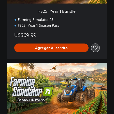
u
n
FS25: Year 1 Bundle
d
l
Farming Simulator 25
e
FS25: Year 1 Season Pass
US$69.99
Agregar al carrito
F
S
2
5
:
B
e
a
n
s
&