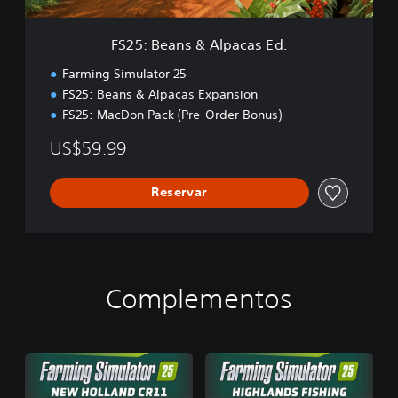
A
l
FS25: Beans & Alpacas Ed.
p
a
Farming Simulator 25
c
FS25: Beans & Alpacas Expansion
a
FS25: MacDon Pack (Pre-Order Bonus)
s
E
US$59.99
d
.
Reservar
Complementos