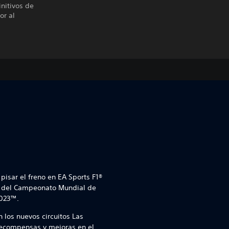
initivos de
or al
pisar el freno en EA Sports F1®
al del Campeonato Mundial de
2023™.
 los nuevos circuitos Las
recompensas y mejoras en el