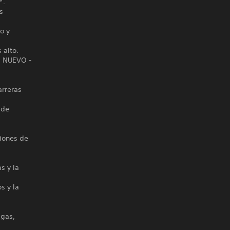
™.
s
o y
 alto.
t. NUEVO -
arreras
 de
ciones de
s y la
s y la
igas,