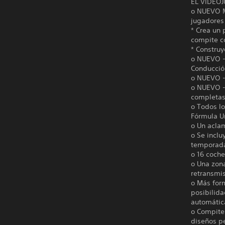
EL VIDEO
o NUEVO M
jugadores
* Crea un 
compite c
* Construy
o NUEVO - 
Conducción
o NUEVO -
o NUEVO -
completas
o Todos lo
Fórmula U
o Un acla
o Se inclu
temporada
o 16 coche
o Una zona
retransmis
o Más for
posibilid
automátic
o Compite 
diseños p