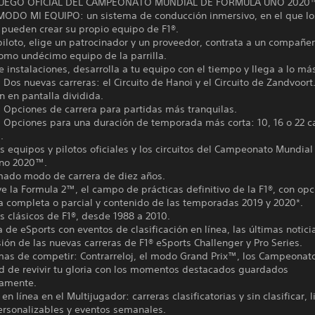
JUEGO OFICIAL DEL CAMPEONATO MUNDIAL DE FÓRMULA UNO 2020
ODO MI EQUIPO: un sistema de conducción inmersivo, en el que lo
 pueden crear su propio equipo de F1®.
piloto, elige un patrocinador y un proveedor, contrata a un compañer
omo undécimo equipo de la parrilla.
e instalaciones, desarrolla a tu equipo con el tiempo y llega a lo más
Dos nuevas carreras: el Circuito de Hanoi y el Circuito de Zandvoor
 en pantalla dividida.
 Opciones de carrera para partidas más tranquilas.
 Opciones para una duración de temporada más corta: 10, 16 o 22 c
.
s equipos y pilotos oficiales y los circuitos del Campeonato Mundial
no 2020™.
mado modo de carrera de diez años.
ye la Formula 2™, el campo de prácticas definitivo de la F1®, con op
 completa o parcial y contenido de las temporadas 2019 y 2020*.
s clásicos de F1®, desde 1988 a 2010.
 de eSports con eventos de clasificación en línea, las últimas noticia
ión de las nuevas carreras de F1® eSports Challenger y Pro Series.
mas de competir: Contrarreloj, el modo Grand Prix™, los Campeonato
ad de revivir tu gloria con los momentos destacados guardados
amente.
en línea en el Multijugador: carreras clasificatorias y sin clasificar, l
ersonalizables y eventos semanales.