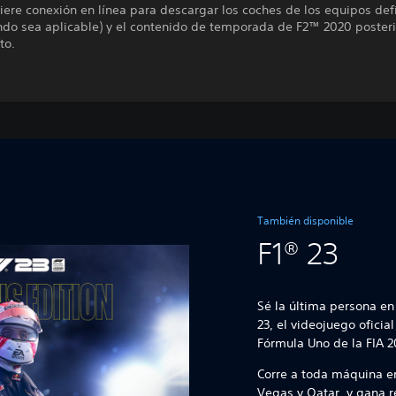
iere conexión en línea para descargar los coches de los equipos def
ndo sea aplicable) y el contenido de temporada de F2™ 2020 posteri
to.
También disponible
F1® 23
Sé la última persona en 
23, el videojuego ofici
Fórmula Uno de la FIA 
Corre a toda máquina en
Vegas y Qatar, y gana 