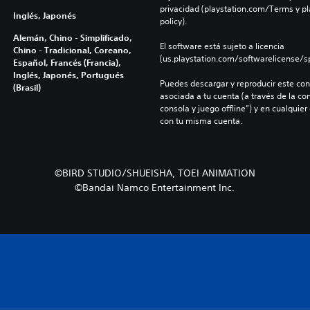
privacidad (playstation.com/Terms y pl
Inglés, Japonés
policy).
Alemán, Chino - Simplificado,
El software está sujeto a licencia 
Chino - Tradicional, Coreano,
(us.playstation.com/softwarelicense/sp
Español, Francés (Francia),
Inglés, Japonés, Portugués
Puedes descargar y reproducir este cont
(Brasil)
asociada a tu cuenta (a través de la co
consola y juego offline”) y en cualquier
con tu misma cuenta.
©BIRD STUDIO/SHUEISHA, TOEI ANIMATION
©Bandai Namco Entertainment Inc.