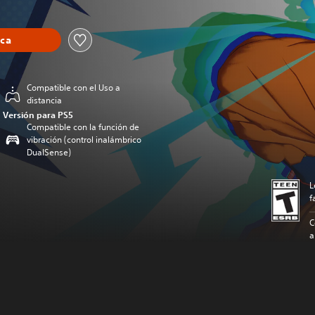
eca
Compatible con el Uso a
distancia
Versión para PS5
Compatible con la función de
vibración (control inalámbrico
DualSense)
L
f
C
a