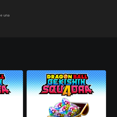
s
de una