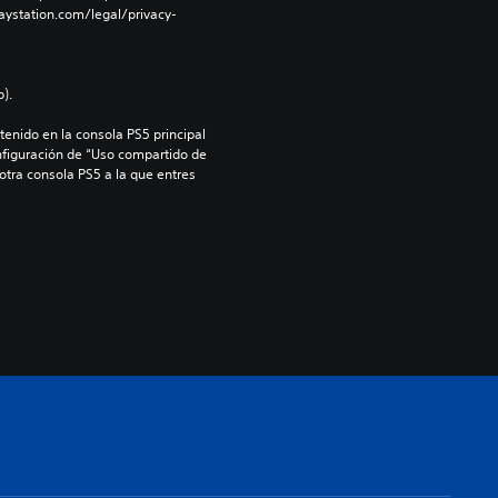
aystation.com/legal/privacy-
).
enido en la consola PS5 principal 
nfiguración de “Uso compartido de 
 otra consola PS5 a la que entres 