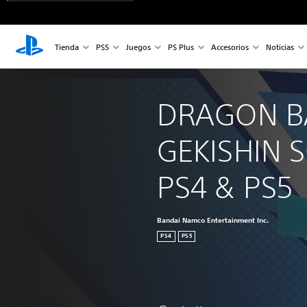
Tienda
PS5
Juegos
PS Plus
Accesorios
Noticias
DRAGON B
GEKISHIN 
PS4 & PS5
Bandai Namco Entertainment Inc.
PS4
PS5