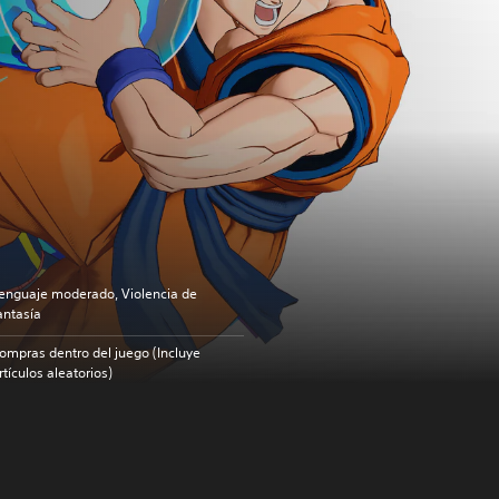
enguaje moderado, Violencia de
antasía
ompras dentro del juego (Incluye
rtículos aleatorios)