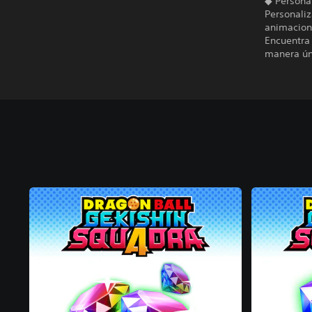
◆ Persona
Personaliz
animacione
Encuentra
manera ún