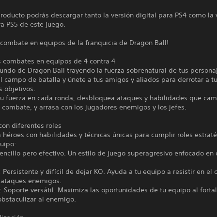
roducto podrás descargar tanto la versión digital para PS4 como la 
ra PS5 de este juego.
 combate en equipos de la franquicia de Dragon Ball!
s combates en equipos de 4 contra 4
undo de Dragon Ball trayendo la fuerza sobrenatural de tus persona
al campo de batalla y únete a tus amigos y aliados para derrotar a tu
s objetivos.
u fuerza en cada ronda, desbloquea ataques y habilidades que cam
combate, y arrasa con los jugadores enemigos y los jefes.
on diferentes roles
 héroes con habilidades y técnicas únicas para cumplir roles estrat
quipo:
ncillo pero efectivo. Un estilo de juego superagresivo enfocado en 
Persistente y difícil de dejar KO. Ayuda a tu equipo a resistir en el
s ataques enemigos.
 Soporte versátil. Maximiza las oportunidades de tu equipo al fortal
obstaculizar al enemigo.