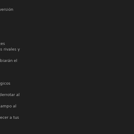
versión
jes
s rivales y
biarán el
égicos
derrotar al
 campo al
ecer a tus