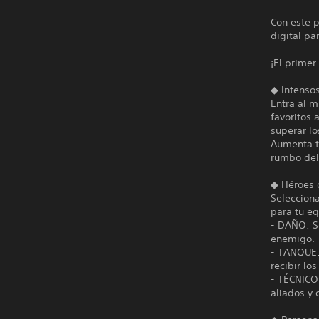
Con este p
digital pa
¡El primer
◆ Intenso
Entra al m
favoritos 
superar lo
Aumenta t
rumbo del 
◆ Héroes c
Selecciona
para tu e
- DAÑO: Se
enemigo.
- TANQUE: 
recibir lo
- TÉCNICO:
aliados y 