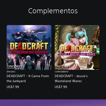
Complementos
PS5
PS4
PS5
PS4
EPISODIO
COMPLEMENTO
DEADCRAFT - It Came From
DEADCRAFT - Jessie's
the Junkyard
Wasteland Wares
US$7.99
US$7.99