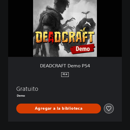
E
A
D
C
R
A
F
T
D
e
m
o
DEADCRAFT Demo PS4
P
S
PS4
4
Gratuito
Demo
Agregar a la biblioteca