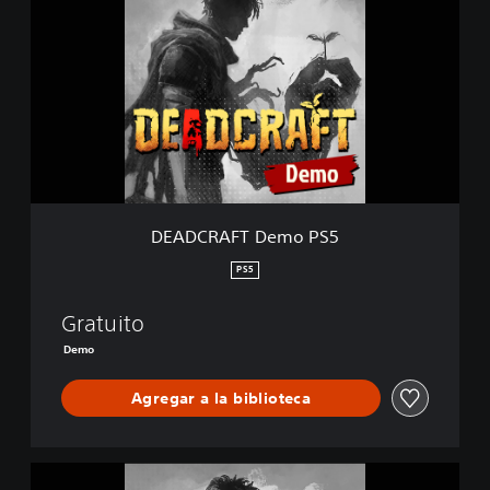
A
D
C
R
A
F
T
D
e
m
o
DEADCRAFT Demo PS5
P
S
PS5
5
Gratuito
Demo
Agregar a la biblioteca
D