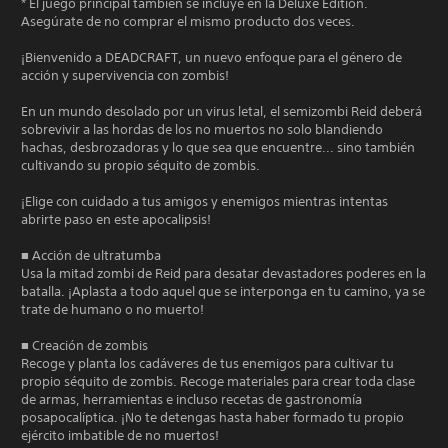
* El juego principal también se incluye en la Deluxe Edition.
Asegúrate de no comprar el mismo producto dos veces.
¡Bienvenido a DEADCRAFT, un nuevo enfoque para el género de
acción y supervivencia con zombis!
En un mundo desolado por un virus letal, el semizombi Reid deberá
sobrevivir a las hordas de los no muertos no solo blandiendo
hachas, desbrozadoras y lo que sea que encuentre... sino también
cultivando su propio séquito de zombis.
¡Elige con cuidado a tus amigos y enemigos mientras intentas
abrirte paso en este apocalipsis!
■ Acción de ultratumba
Usa la mitad zombi de Reid para desatar devastadores poderes en la
batalla. ¡Aplasta a todo aquel que se interponga en tu camino, ya se
trate de humano o no muerto!
■ Creación de zombis
Recoge y planta los cadáveres de tus enemigos para cultivar tu
propio séquito de zombis. Recoge materiales para crear toda clase
de armas, herramientas e incluso recetas de gastronomía
posapocalíptica. ¡No te detengas hasta haber formado tu propio
ejército imbatible de no muertos!