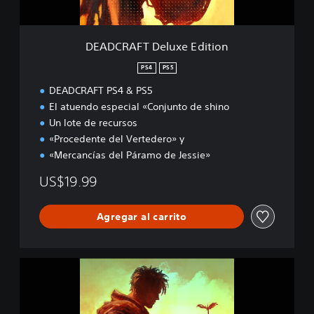
e
l
u
DEADCRAFT Deluxe Edition
x
e
PS4
PS5
E
DEADCRAFT PS4 & PS5
d
i
El atuendo especial «Conjunto de shino
t
Un lote de recursos
i
«Procedente del Vertedero» y
o
«Mercancías del Páramo de Jessie»
n
US$19.99
Agregar al carrito
D
E
A
D