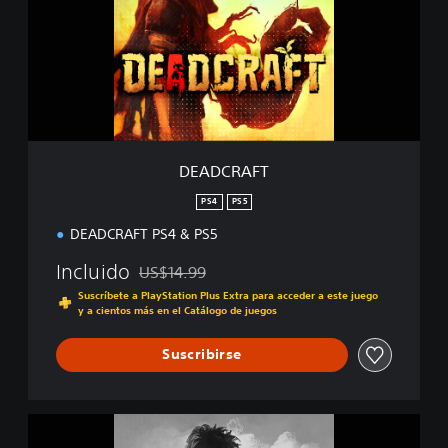
C
R
A
F
T
DEADCRAFT
PS4
PS5
DEADCRAFT PS4 & PS5
Incluido
US$14.99
Rebajado del precio original de US$14.99
Suscríbete a PlayStation Plus Extra para acceder a este juego
y a cientos más en el Catálogo de juegos
Suscribirse
D
E