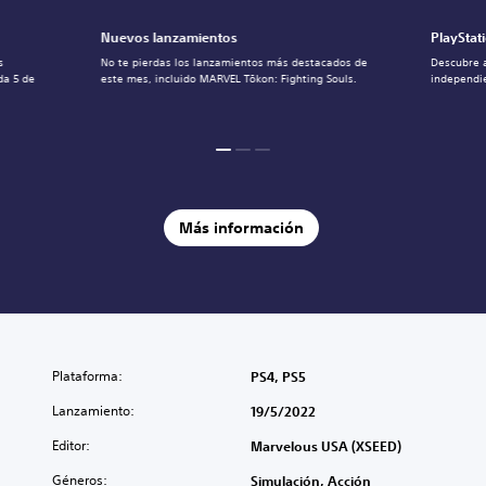
Nuevos lanzamientos
PlayStat
s
No te pierdas los lanzamientos más destacados de
Descubre 
da 5 de
este mes, incluido MARVEL Tōkon: Fighting Souls.
independie
Más información
Plataforma:
PS4, PS5
Lanzamiento:
19/5/2022
Editor:
Marvelous USA (XSEED)
Géneros:
Simulación, Acción