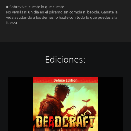
■ Sobrevive, cueste lo que cueste
No vivirás ni un día en el páramo sin comida ni bebida. Gánate la
vida ayudando a los demás, o hazte con todo lo que puedas a la
fuerza.
Ediciones:
D
E
A
D
C
R
A
F
T
D