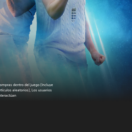
ompras dentro del juego (Incluye
rtículos aleatorios), Los usuarios
nteractúan