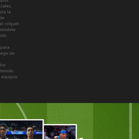
ipos
iales.
sta la
 de
l críquet.
tiéndote
ando
 para
juego de
los
ntenido
, equipos