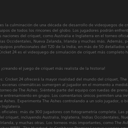
 es la culminación de una década de desarrollo de videojuegos de cr
uipos de todos los rincones del globo. Los jugadores podrán enfrent
s naciones del críquet, como Australia e Inglaterra en el torneo ofici
dias Occidentales, Nueva Zelanda, Irlanda y muchas más. Además, p
quipos profesionales del T20 de la India, en más de 50 detallados 
 Cricket 24 es el videojuego de simulación de críquet más completo h
: ¡creando el juego de críquet más realista de la historia!
s: Cricket 24 ofrecerá la mayor rivalidad del mundo del críquet, The
s escenas cinemáticas sumergen al jugador en el momento a medid
torneo de The Ashes. Siéntete parte del equipo con ruedas de prens
de entrenamiento en grupo. Los comentarios únicos permiten una in
he Ashes. Experimenta The Ashes controlando a un solo jugador, o b
o Inglaterra.
s oficiales: más de 300 jugadores con fotogrametría completa. Las p
el críquet, incluyendo Australia, Inglaterra, Indias Occidentales, Nu
Irlanda, y muchas otras. Los torneos más importantes, como The Ash