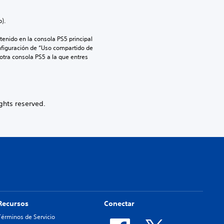
).
enido en la consola PS5 principal 
nfiguración de “Uso compartido de 
 otra consola PS5 a la que entres 
ghts reserved.
Recursos
Conectar
Términos de Servicio