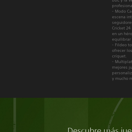
BBL y la 
profesiona
- Modo Car
escena in
seguidores
Cricket 24
en un héro
equilibrar
- Fildeo t
ofrecer lo
críquet.
- Multipla
mejores j
personaliz
y mucho m
Descubre más jue