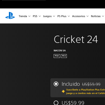
Tienda
PS5
Juegos
PS Plus
Accesorios
Noticias
Cricket 24
NACON SA
PS4
PS5
Incluido
US$59.99
Rebajado del p
Suscríbete a PlayStation Plus Ext
juego y a cientos más en el Catál
US$59.99