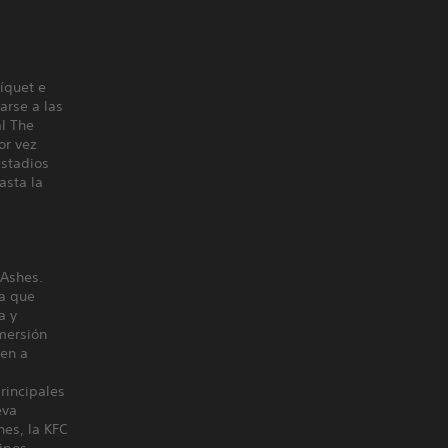
íquet e
arse a las
al The
or vez
estadios
asta la
 Ashes.
a que
a y
mersión
ien a
rincipales
eva
es, la KFC