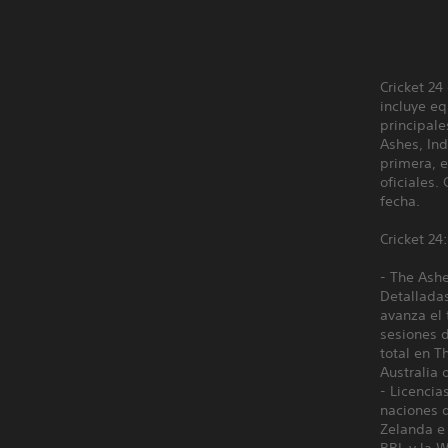
Cricket 24
incluye eq
principale
Ashes, In
primera, e
oficiales.
fecha.
Cricket 24
- The Ashe
Detallada
avanza el 
sesiones 
total en T
Australia 
- Licencia
naciones d
Zelanda e 