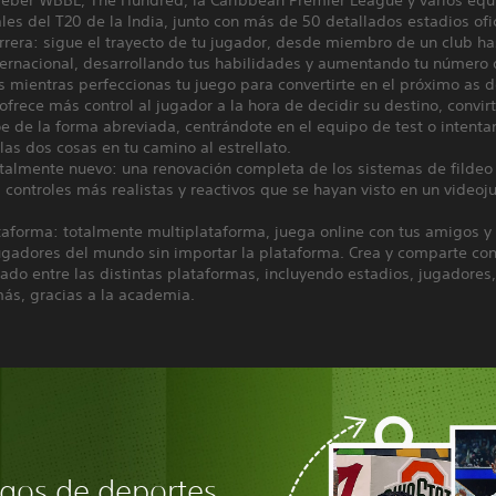
Weber WBBL, The Hundred, la Caribbean Premier League y varios equ
les del T20 de la India, junto con más de 50 detallados estadios ofic
rera: sigue el trayecto de tu jugador, desde miembro de un club ha
ternacional, desarrollando tus habilidades y aumentando tu número
 mientras perfeccionas tu juego para convertirte en el próximo as de
 ofrece más control al jugador a la hora de decidir su destino, convir
e de la forma abreviada, centrándote en el equipo de test o intent
 las dos cosas en tu camino al estrellato.
otalmente nuevo: una renovación completa de los sistemas de fildeo
s controles más realistas y reactivos que se hayan visto en un video
taforma: totalmente multiplataforma, juega online con tus amigos y 
ugadores del mundo sin importar la plataforma. Crea y comparte co
ado entre las distintas plataformas, incluyendo estadios, jugadores
ás, gracias a la academia.
gos de deportes