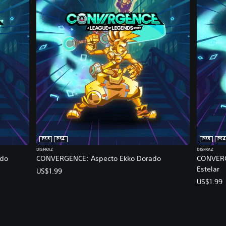
PS5
PS4
PS5
PS4
DISFRAZ
DISFRAZ
ado
CONVERGENCE: Aspecto Ekko Dorado
CONVERG
Estelar
US$1.99
US$1.99