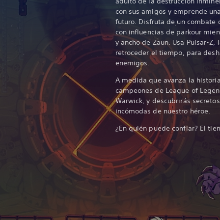
adulto de la destrucción inmine
con sus amigos y emprende una
futuro. Disfruta de un combate d
con influencias de parkour mient
y ancho de Zaun. Usa Pulsar-Z, 
retroceder el tiempo, para desha
enemigos.
A medida que avanza la historia
campeones de League of Legend
Warwick, y descubrirás secreto
incómodas de nuestro héroe.
¿En quién puede confiar? El tie