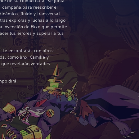
nte de su ciudad natal, se junta
 campaña para reescribir el
inámico, fluido y transversal
ras exploras y luchas a lo largo
la invención de Ekko que permite
cer tus errores y superar a tus
, te encontrarás con otros
s, como Jinx, Camille y
s que revelarán verdades
mpo dirá.