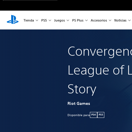
Tienda
PS5
Juegos
PS Plus
Accesorios
Noticias
Convergen
League of 
Story
Riot Games
Disponible para
PS4
PS5