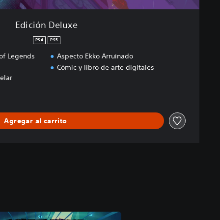
Edición Deluxe
PS4
PS5
of Legends
Aspecto Ekko Arruinado
Cómic y libro de arte digitales
elar
Agregar al carrito