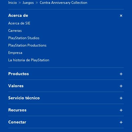
e
Inicio
Juegos
Contra Anniversary Collection
d
n
a
c
d
Acerca de
u
d
a
Acerca de SIE
e
l
u
Carreras
q
s
PlayStation Studios
u
a
i
r
PlayStation Productions
e
l
Empresa
r
o
m
La historia de PlayStation
s
o
c
m
o
Productos
e
n
n
t
Valores
t
r
o
o
.
Servicio técnico
l
e
s
Recursos
P
d
a
e
Conectar
u
m
s
o