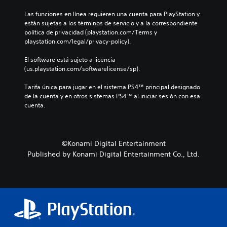
v
e
i
Las funciones en línea requieren una cuenta para PlayStation y 
n
s
están sujetas a los términos de servicio y a la correspondiente 
t
a
política de privacidad (playstation.com/Terms y 
o
r
playstation.com/legal/privacy-policy).
l
P
o
u
El software está sujeto a licencia 
s
e
(us.playstation.com/softwarelicense/sp).
c
d
o
e
Tarifa única para jugar en el sistema PS4™ principal designado 
n
s
de la cuenta y en otros sistemas PS4™ al iniciar sesión con esa 
t
j
cuenta.
r
u
o
g
l
a
e
r
©Konami Digital Entertainment
s
s
Published by Konami Digital Entertainment Co., Ltd.
d
i
e
n
l
n
j
e
u
c
e
e
g
s
o
i