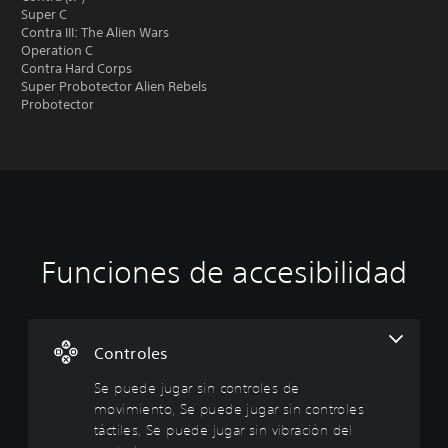
Super C
Contra III: The Alien Wars
Operation C
Contra Hard Corps
Super Probotector Alien Rebels
Probotector
Funciones de accesibilidad
S
R
e
e
p
c
u
o
e
r
Controles
d
d
Se puede jugar sin controles de
e
a
movimiento, Se puede jugar sin controles
j
t
u
o
táctiles, Se puede jugar sin vibración del