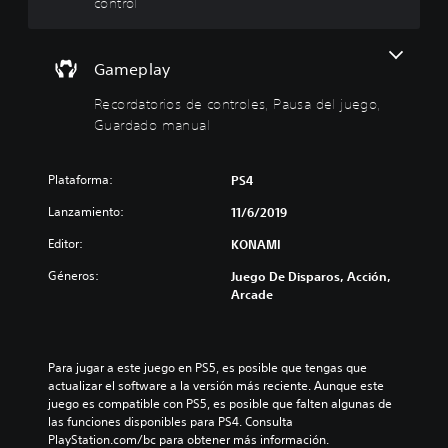
g
r
control
a
i
r
o
s
s
Gameplay
i
d
n
e
Recordatorios de controles, Pausa del juego,
c
c
Guardado manual
o
o
n
n
Plataforma:
t
t
PS4
r
r
Lanzamiento:
11/6/2019
o
o
l
l
Editor:
KONAMI
e
e
Géneros:
Juego De Disparos, Acción,
s
s
Arcade
d
P
e
u
m
e
d
o
Para jugar a este juego en PS5, es posible que tengas que 
e
v
actualizar el software a la versión más reciente. Aunque este 
s
i
juego es compatible con PS5, es posible que falten algunas de 
r
m
las funciones disponibles para PS4. Consulta 
e
PlayStation.com/bc para obtener más información.
i