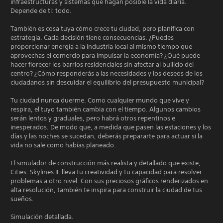
infraestructuras y sistemas que hagan posible la vida diaria.
Depende de ti: todo.
También es cosa tuya cómo crece tu ciudad, pero planifica con
estrategia. Cada decisión tiene consecuencias. ¿Puedes
proporcionar energía a la industria local al mismo tiempo que
aprovechas el comercio para impulsar la economía? ¿Qué puede
hacer florecer los barrios residenciales sin afectar al bullicio del
centro? ¿Cómo responderás a las necesidades y los deseos de los
ciudadanos sin descuidar el equilibrio del presupuesto municipal?
Tu ciudad nunca duerme. Como cualquier mundo que vive y
respira, el tuyo también cambia con el tiempo. Algunos cambios
serán lentos y graduales, pero habrá otros repentinos e
inesperados. De modo que, a medida que pasen las estaciones y los
días y las noches se sucedan, deberás prepararte para actuar si la
vida no sale como habías planeado.
El simulador de construcción más realista y detallado que existe,
Cities: Skylines II, lleva tu creatividad y tu capacidad para resolver
problemas a otro nivel. Con sus preciosos gráficos renderizados en
alta resolución, también te inspira para construir la ciudad de tus
sueños.
Simulación detallada.