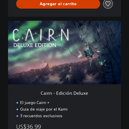
Agregar al carrito
C
a
i
r
n
-
E
d
i
c
i
ó
n
Cairn - Edición Deluxe
D
e
El juego Cairn +
l
Guía de viaje por el Kami
u
3 recuerdos exclusivos
x
e
US$36.99