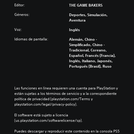
s
n
l
o
í
Editor:
THE GAME BAKERS
v
t
i
n
t
o
a
z
a
Géneros:
Deportes, Simulación,
u
l
l
a
l
Aventura
l
ú
(
r
i
o
m
H
e
Voz:
Inglés
z
s
e
U
l
a
p
n
D
n
Idiomas de pantalla:
Alemán, Chino -
r
o
e
)
i
Simplificado, Chino -
í
r
s
s
v
Tradicional, Coreano,
n
q
d
e
e
Español, Francés (Francia),
t
u
e
p
l
Inglés, Italiano, Japonés,
e
e
a
r
d
Portugués (Brasil), Ruso
g
e
u
e
e
r
l
d
s
d
a
j
i
e
e
m
u
o
n
s
Las funciones en línea requieren una cuenta para PlayStation y 
e
e
i
t
a
están sujetas a los términos de servicio y a la correspondiente 
n
g
n
a
f
política de privacidad (playstation.com/Terms y 
t
o
d
d
í
playstation.com/legal/privacy-policy).
e
n
i
e
o
l
o
v
u
o
El software está sujeto a licencia 
o
i
i
n
a
(us.playstation.com/softwarelicense/sp).
s
n
d
a
c
c
c
u
m
t
Puedes descargar y reproducir este contenido en la consola PS5 
o
l