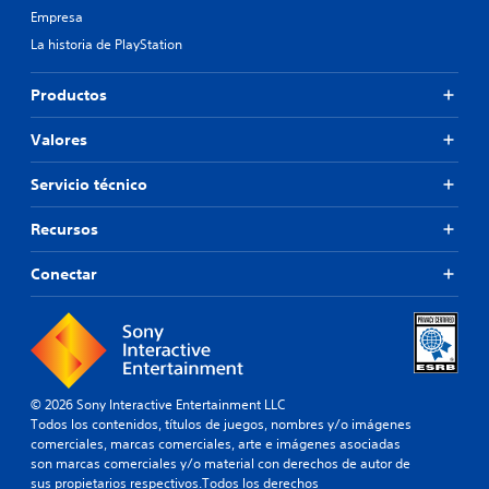
í
e
l
n
Empresa
l
t
j
m
d
e
La historia de PlayStation
u
u
e
i
c
l
g
n
v
e
t
i
o
a
Productos
r
e
d
s
r
l
.
u
(
s
a
Valores
a
b
i
s
l
a
á
n
Servicio técnico
m
l
s
p
e
i
i
u
n
Recursos
d
c
l
t
a
o
s
e
d
Conectar
p
s
a
e
a
)
c
a
r
i
u
E
a
o
d
l
q
i
n
j
u
o
u
e
e
© 2026 Sony Interactive Entertainment LLC
p
e
s
t
Todos los contenidos, títulos de juegos, nombres y/o imágenes
a
g
r
e
comerciales, marcas comerciales, arte e imágenes asociadas
r
o
á
a
son marcas comerciales y/o material con derechos de autor de
a
s
y
p
sus propietarios respectivos.Todos los derechos