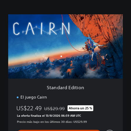
S
t
a
n
d
a
r
d
E
d
i
t
i
Standard Edition
o
n
El juego Cairn
US$22.49
US$29.99
Ahorra un 25 %
Rebajado del precio original de US$29.99
La oferta finaliza el 13/8/2026 06:59 AM UTC
Precio más bajo en los últimos 30 días: US$29.99