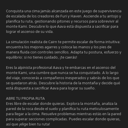
Conquista una cima jamás alcanzada en este juego de supervivencia
de escalada de los creadores de Furi y Haven. Asciende a tu antojo y
planifica tu ruta, gestionando pitones y recursos para sobrevivir al
monte Kami. Descubre lo que Aava está dispuesta a sacrificar para
lograr el ascenso de su vida.
La simulación realista de Cairn te permite escalar de forma intuitiva:
encuentra los mejores agarres y coloca las manos y los pies de
manera fluida con controles sencillos. Adapta tu postura, esfuerzo y
equilibrio: si no tienes cuidado, ¡te caerás!
Eres la alpinista profesional Aava y te embarcas en el ascenso del
monte Kami, una cumbre que nunca se ha conquistado. A lo largo
del viaje, conocerás a compañeros inesperados y sabrás de los que
se quedaron atrás. Descubre la historia de la montaña y decide qué
está dispuesta a sacrificar Aava para lograr su sueño.
ABRE TU PROPIA RUTA
Eres libre de escalar donde quieras. Explora la montaña, analiza la
pared de la roca desde el suelo y planifica tu ruta meticulosamente
para llegar a la cima. Resuelve problemas mientras estás en la pared
para superar secciones complicadas. Puedes escalar donde quieras,
así que ¡elige bien tu ruta!