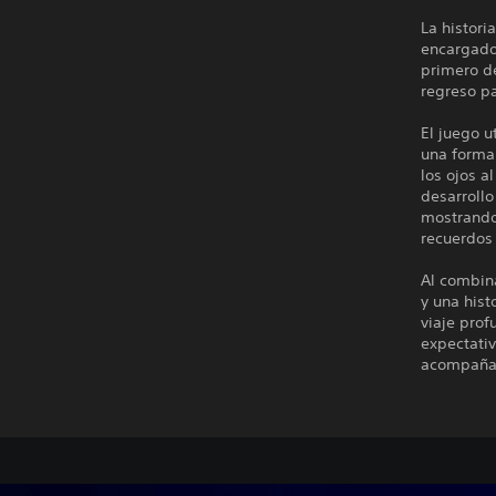
La histor
encargado 
primero de
regreso p
El juego u
una forma 
los ojos a
desarrollo
mostrando 
recuerdos
Al combin
y una hist
viaje prof
expectati
acompaña