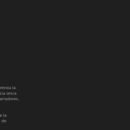
trola la
cia única
arradores,
e la
a de