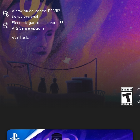
Vibración del control PS VR2
Sense opcional
Efecto de gatillo del control PS
VR2 Sense opcional
Ver todos
C
m
d