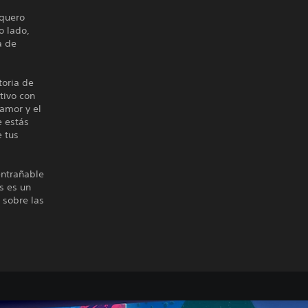
rquero
o lado,
a de
toria de
tivo con
 amor y el
e estás
e tus
entrañable
s es un
 sobre las