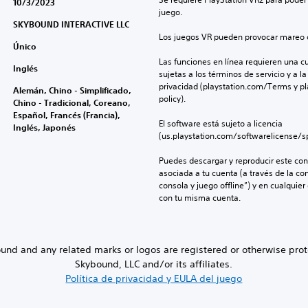
10/3/2023
juego.
SKYBOUND INTERACTIVE LLC
Los juegos VR pueden provocar mareo c
Único
Las funciones en línea requieren una cu
Inglés
sujetas a los términos de servicio y a la
privacidad (playstation.com/Terms y pl
Alemán, Chino - Simplificado,
policy).
Chino - Tradicional, Coreano,
Español, Francés (Francia),
El software está sujeto a licencia 
Inglés, Japonés
(us.playstation.com/softwarelicense/sp
Puedes descargar y reproducir este cont
asociada a tu cuenta (a través de la co
consola y juego offline”) y en cualquier
con tu misma cuenta.
und and any related marks or logos are registered or otherwise pr
Skybound, LLC and/or its affiliates.
Política de privacidad y EULA del juego