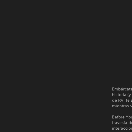
Embárcate
historia (
de RV, te
mientras v
Before You
travesía d
interacció