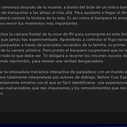
ia comienza después de tu muerte, a bordo del bote de un mítico ba
de transportar a las almas al más allá. Para ayudarte a llegar al otr
berá conocer la historia de tu vida. Es así como el barquero te enví
ara revivir tus momentos más importantes.
tiliza la cámara frontal de tu visor de RV para sumergirte en esta his
que jamás has experimentado. Aprenderás a controlar el flujo narra
l parpadear a través de preciados recuerdos de tu familia, tu primer
 de tu carrera artística. Pero pronto el barquero sospechará que no l
todo lo que debe ver. Te obligará a recorrer los rincones oscuros d
 más reprimidos, para revelar una verdad desgarradora.
ar la innovadora mecánica interactiva de parpadeos con un mundo 
oria totalmente interpretada por actores de doblaje, Before Your Eye
undamente emotivo con el que es fácil identificarse: una experiencia
vas inalcanzables que nos imponemos y los remordimientos que nos
n.