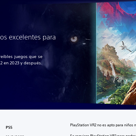
os excelentes para
reíbles juegos que se
R2 en 2023 y después.
PlayStation VR2 no es apto para niños 
PS5
Se requiere PlayStation VR2 para poder 