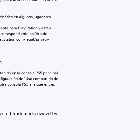
inético en algunos jugadores.
enta para PlayStation y están 
 correspondiente política de 
aystation.com/legal/privacy-
).
enido en la consola PS5 principal 
nfiguración de “Uso compartido de 
 otra consola PS5 a la que entres 
otected trademarks owned by