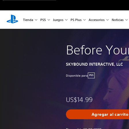
Tienda
PS5
Juegos
PS Plus
Accesorios
Noticias
Before You
SKYBOUND INTERACTIVE, LLC
Disponible para
PS5
US$14.99
Agregar al carrito