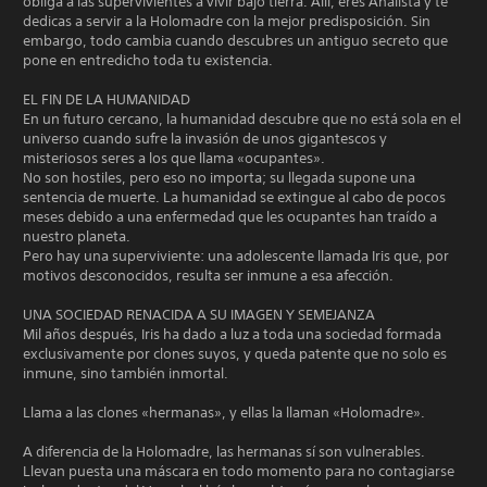
obliga a las supervivientes a vivir bajo tierra. Allí, eres Analista y te
dedicas a servir a la Holomadre con la mejor predisposición. Sin
embargo, todo cambia cuando descubres un antiguo secreto que
pone en entredicho toda tu existencia.
EL FIN DE LA HUMANIDAD
En un futuro cercano, la humanidad descubre que no está sola en el
universo cuando sufre la invasión de unos gigantescos y
misteriosos seres a los que llama «ocupantes».
No son hostiles, pero eso no importa; su llegada supone una
sentencia de muerte. La humanidad se extingue al cabo de pocos
meses debido a una enfermedad que les ocupantes han traído a
nuestro planeta.
Pero hay una superviviente: una adolescente llamada Iris que, por
motivos desconocidos, resulta ser inmune a esa afección.
UNA SOCIEDAD RENACIDA A SU IMAGEN Y SEMEJANZA
Mil años después, Iris ha dado a luz a toda una sociedad formada
exclusivamente por clones suyos, y queda patente que no solo es
inmune, sino también inmortal.
Llama a las clones «hermanas», y ellas la llaman «Holomadre».
A diferencia de la Holomadre, las hermanas sí son vulnerables.
Llevan puesta una máscara en todo momento para no contagiarse