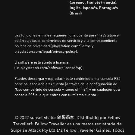
e
u
Coreano, Francés (Francia),
l
e
n
l
Inglés, Japonés, Portugués
ú
c
t
o
(Brasil)
m
e
o
s
e
n
d
p
n
a
u
o
e
l
r
r
Las funciones en línea requieren una cuenta para PlayStation y 
s
g
a
q
están sujetas a los términos de servicio y a la correspondiente 
d
u
n
u
política de privacidad (playstation.com/Terms y 
e
n
t
e
playstation.com/legal/privacy-policy).
a
a
e
e
u
s
e
l
El software está sujeto a licencia 
d
o
l
j
(us.playstation.com/softwarelicense/sp).
i
p
g
u
o
c
a
e
Puedes descargar y reproducir este contenido en la consola PS5 
i
i
m
g
principal asociada a tu cuenta (a través de la configuración de 
n
o
e
o
“Uso compartido de consola y juego offline”) y en cualquier otra 
d
n
p
n
consola PS5 a la que entres con tu misma cuenta.
i
e
l
o
v
s
a
i
i
d
y
n
d
e
o
c
u
© 2022 sunset visitor 斜陽過客. Distribuido por Fellow
s
l
l
a
Traveller®. Fellow Traveller es una marca registrada de
e
a
u
l
n
Surprise Attack Pty Ltd t/a Fellow Traveller Games. Todos
e
y
e