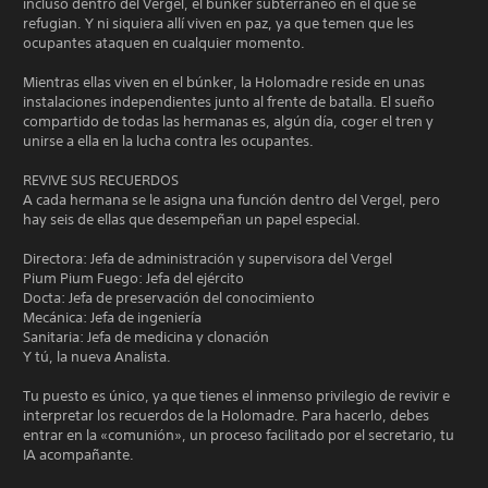
incluso dentro del Vergel, el búnker subterráneo en el que se
refugian. Y ni siquiera allí viven en paz, ya que temen que les
ocupantes ataquen en cualquier momento.
Mientras ellas viven en el búnker, la Holomadre reside en unas
instalaciones independientes junto al frente de batalla. El sueño
compartido de todas las hermanas es, algún día, coger el tren y
unirse a ella en la lucha contra les ocupantes.
REVIVE SUS RECUERDOS
A cada hermana se le asigna una función dentro del Vergel, pero
hay seis de ellas que desempeñan un papel especial.
Directora: Jefa de administración y supervisora del Vergel
Pium Pium Fuego: Jefa del ejército
Docta: Jefa de preservación del conocimiento
Mecánica: Jefa de ingeniería
Sanitaria: Jefa de medicina y clonación
Y tú, la nueva Analista.
Tu puesto es único, ya que tienes el inmenso privilegio de revivir e
interpretar los recuerdos de la Holomadre. Para hacerlo, debes
entrar en la «comunión», un proceso facilitado por el secretario, tu
IA acompañante.