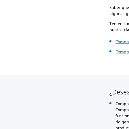
Saber qué
algunas g
Ten en cu
puntos cl
Compra
Compra
¿Desea
Compra
Compra 
funcion
de gara
produc