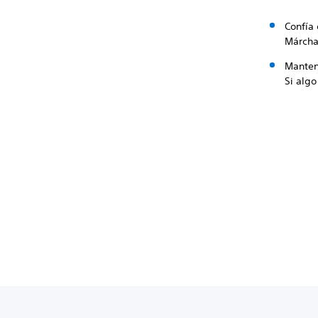
Confía 
Márcha
Manten
Si alg