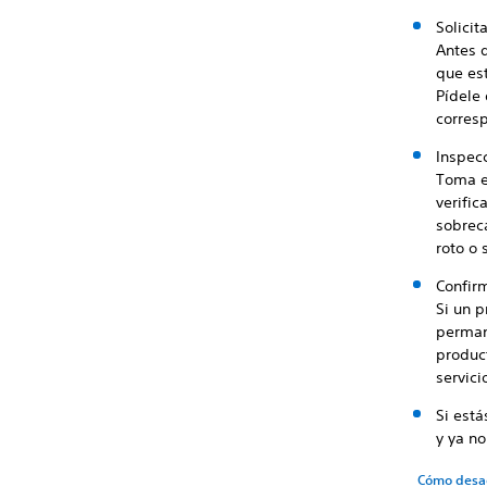
Solici
Antes 
que es
Pídele 
corres
Inspec
Toma el
verifi
sobreca
roto o 
Confir
Si un 
permane
produc
servici
Si est
y ya no
Cómo desac