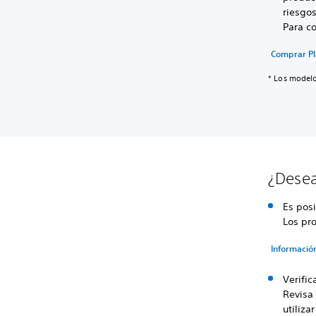
riesgos
Para co
Comprar Pl
* Los modelo
¿Desea
Es posi
Los pro
Información
Verific
Revisa
utiliz