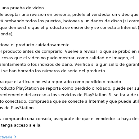
ta una prueba de video
de aceptar una revisión en persona, pídele al vendedor un video qu
tá probando todos los puertos, botones y unidades de disco (si corr
que demuestre que el producto se enciende y se conecta a Internet (
ponde).
ciona el producto cuidadosamente
 producto antes de comprarlo. Vuelve a revisar lo que se probó en e
ca cosas que el video no pudo mostrar, como calidad de imagen, el
lentamiento o los indicios de daño. Verifica si algún sello de garan
si se han borrado los números de serie del producto.
ma que el artículo no está reportado como perdido o robado
producto PlayStation se reporta como perdido o robado, puede ser 
ntemente del acceso a los servicios de PlayStation. Si se trata de 
to conectado, comprueba que se conecte a Internet y que puede utili
os de PlayStation.
ás comprando una consola, asegúrate de que el vendedor la haya de
 tenga acceso a ella.
tivarla