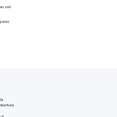
tas son
lgunos
a
la
cobertura
e a