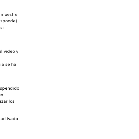
e muestre
esponde).
si
l video y
tía se ha
suspendido
un
zar los
sactivado