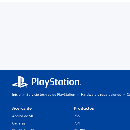
Inicio
Servicio técnico de PlayStation
Hardware y reparaciones
C
Acerca de
Productos
Acerca de SIE
PS5
Carreras
PS4