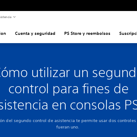
istencia
ion
Cuenta y seguridad
PS Store y reembolsos
Suscripc
ómo utilizar un segun
control para fines de
sistencia en consolas P
ión del segundo control de asistencia te permite usar dos controles
fueran uno.