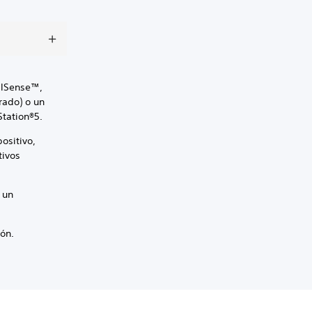
ualSense™,
rado) o un
Station®5.
ositivo,
tivos
 un
ión.