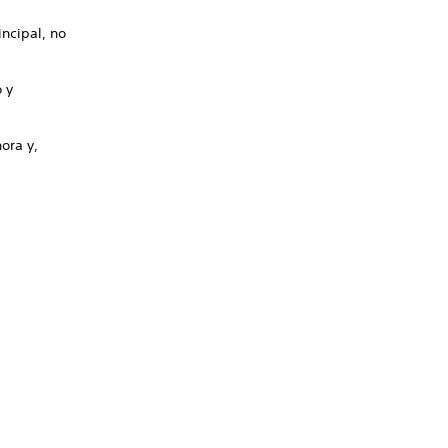
ncipal, no
o y
ora y,