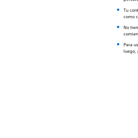
Tu con
como co
No tien
comien
Para us
luego, 