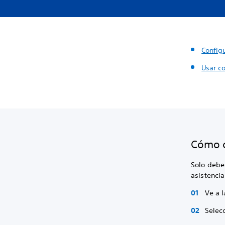
Config
Usar co
Cómo c
Solo debes
asistencia
Ve a l
Selec