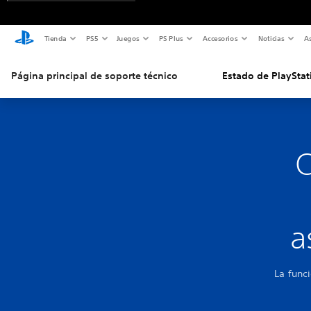
Tienda
PS5
Juegos
PS Plus
Accesorios
Noticias
As
Página principal de soporte técnico
Estado de PlayStat
C
a
La func