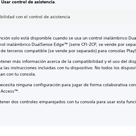
a
Usar control de asistencia
.
ilidad con el control de asistencia
unción solo está disponible cuando se usa un control inalámbrico D
trol inalámbrico DualSense Edge™ (serie CFI-ZCP, se vende por sepa
l de terceros compatible (se vende por separado) para consolas Play
tener más información acerca de la compatibilidad y el uso del disp
a las instrucciones incluidas con tu dispositivo. No todos los disposi
an con tu consola.
necesita ninguna configuración para jugar de forma colaborativa con
l Access™.
tener dos controles emparejados con tu consola para usar esta func