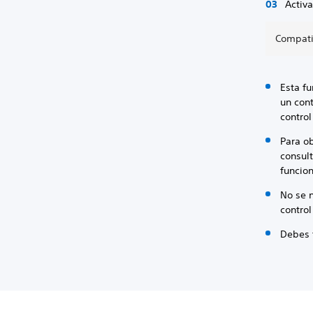
Activ
Compatib
Esta f
un con
contro
Para ob
consult
funcion
No se 
contro
Debes 