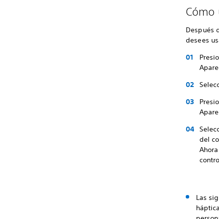
Cómo u
Después d
desees usa
Presio
Aparec
Selecc
Presio
Aparec
Selec
del co
Ahora
contro
Las sig
háptic
person