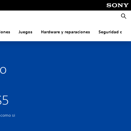
Busca
iones
Juegos
Hardware y reparaciones
Seguridad onlin
do
S5
 como si