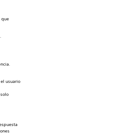
z que
.
encia.
el usuario
 solo
respuesta
tones