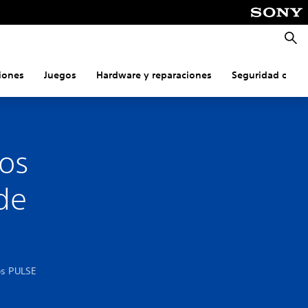
Busca
iones
Juegos
Hardware y reparaciones
Seguridad onlin
los
 de
os PULSE