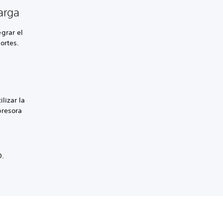
carga
grar el
ortes.
lizar la
presora
D.