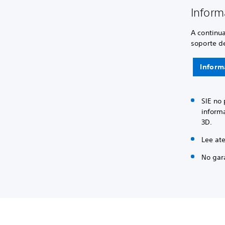
Inform
A continu
soporte de
Inform
SIE no 
informa
3D.
Lee at
No gar