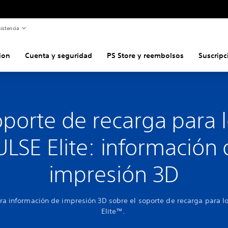
istencia
ion
Cuenta y seguridad
PS Store y reembolsos
Suscripc
porte de recarga para 
LSE Elite: información
impresión 3D
ra información de impresión 3D sobre el soporte de recarga para l
Elite™.