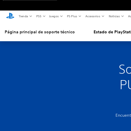
Tienda
PS5
Juegos
PS Plus
Accesorios
Noticias
As
Página principal de soporte técnico
Estado de PlayStat
So
PU
Encuent