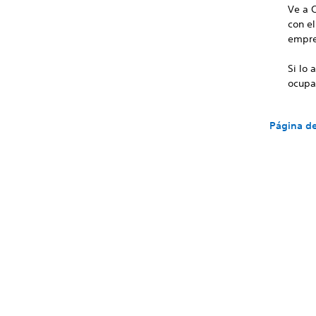
Ve a 
con e
empre
Si lo
ocupa
Página de