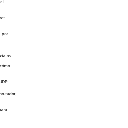
el
net
.
; por
cialos.
e cómo
 UDP:
nrutador,
para