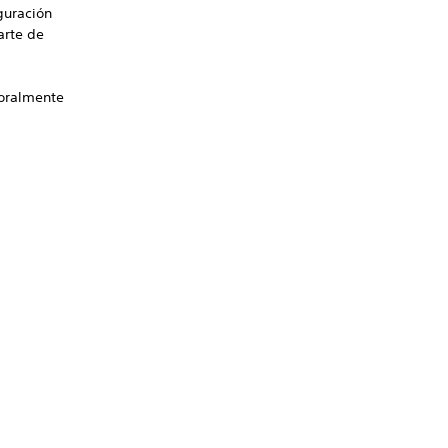
guración
arte de
poralmente