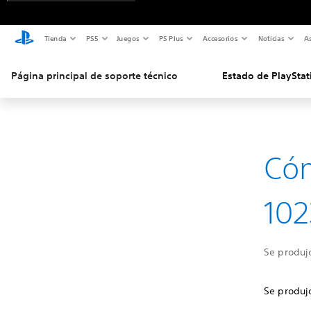
Tienda
PS5
Juegos
PS Plus
Accesorios
Noticias
As
Página principal de soporte técnico
Estado de PlayStat
Cóm
102
Se produj
Se produjo