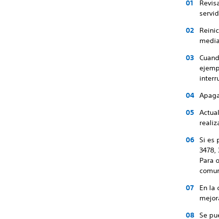
Revisa
servid
Reinic
media
Cuando
ejempl
interr
Apaga
Actua
realiz
Si es 
3478,
Para o
comun
En la
mejor
Se pu