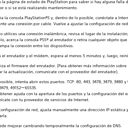
 la página de estado de PlayStation para saber si hay alguna falla d
or o si se está realizando mantenimiento.
ia la consola PlayStation®5 y, dentro de lo posible, conéctate a Inter
nte una conexión por cable. Vuelve a ajustar la configuración de red
 utilices una conexión inalámbrica, revisa el lugar de la instalación
o, acerca la consola PS5® al enrutador o retira cualquier objeto que
umpa la conexión entre los dispositivos.
 el enrutador y el módem, espera al menos 5 minutos y, luego, reiní
liza el firmware del enrutador. (Para obtener más información sobr
ar la actualización, comunícate con el proveedor del enrutador).
posible, intenta abrir estos puertos. TCP: 80, 443, 3478, 3479, 3480 y
 3479, 49152～65535.
btener ayuda con la apertura de los puertos y la configuración del e
ícate con tu proveedor de servicios de Internet.
 configuración de red, ajusta manualmente una dirección IP estática 
arla.
ede mejorar cambiando temporalmente la configuración de DNS.