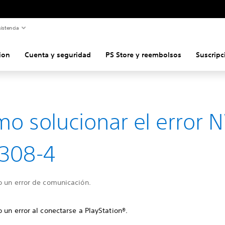
istencia
ion
Cuenta y seguridad
PS Store y reembolsos
Suscripc
o solucionar el error 
308-4
o un error de comunicación.
 un error al conectarse a PlayStation®.