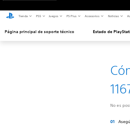
Tienda
PS5
Juegos
PS Plus
Accesorios
Noticias
As
Página principal de soporte técnico
Estado de PlayStat
Cóm
116
No es posi
Asegú