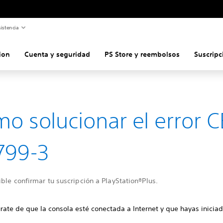
istencia
ion
Cuenta y seguridad
PS Store y reembolsos
Suscripc
o solucionar el error C
799-3
ble confirmar tu suscripción a PlayStation®Plus.
rate de que la consola esté conectada a Internet y que hayas iniciad