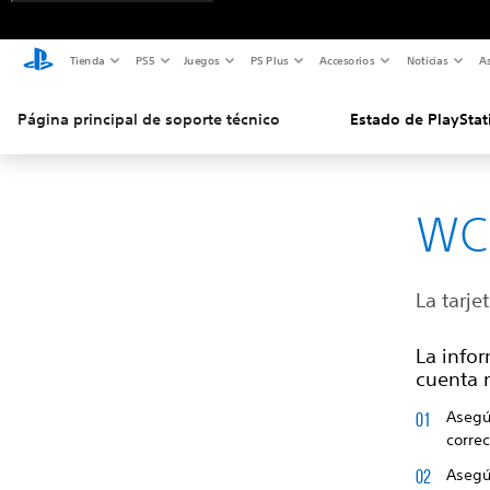
Tienda
PS5
Juegos
PS Plus
Accesorios
Noticias
As
Página principal de soporte técnico
Estado de PlayStat
WC
La tarje
La infor
cuenta n
Asegú
corre
Asegú