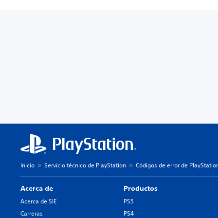
Inicio
Servicio técnico de PlayStation
Códigos de error de PlayStatio
Acerca de
Productos
Acerca de SIE
PS5
Carreras
PS4