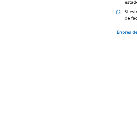
estad
Si est
de fac
Errores d