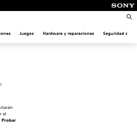
Busca
iones
Juegos
Hardware y reparaciones
Seguridad onlin
e
sitarán
r el
>
Probar