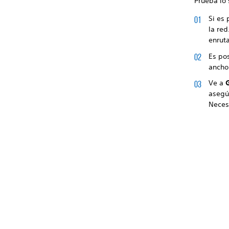
Prueba lo 
Si es 
la red
enrut
Es pos
ancho
Ve a
asegú
Neces