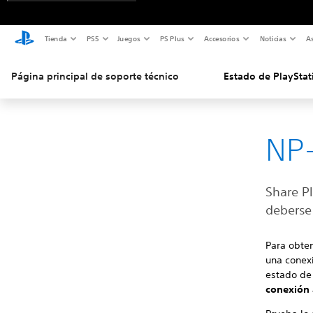
Tienda
PS5
Juegos
PS Plus
Accesorios
Noticias
As
Página principal de soporte técnico
Estado de PlayStat
NP-
Share P
deberse 
Para obten
una conex
estado de 
conexión 