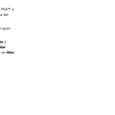
la PS4™ a
ca del
un gran
ay
y
dar
.
y en
Alto
.