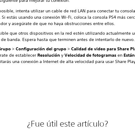
siguiente para mejorar tu conexión:
posible, intenta utilizar un cable de red LAN para conectar tu conso
. Si estás usando una conexión Wi-Fi, coloca la consola PS4 más cer
ador y asegúrate de que no haya obstrucciones entre ellos.
ible que otros dispositivos en la red estén utilizando actualmente 
 de banda. Espera hasta que terminen antes de intentarlo de nuevo.
Grupo
>
Configuración del grupo
>
Calidad de video para Share Pl
rate de establecer
Resolución
y
Velocidad de fotogramas
en
Están
itarás una conexión a Internet de alta velocidad para usar Share Pla
¿Fue útil este artículo?