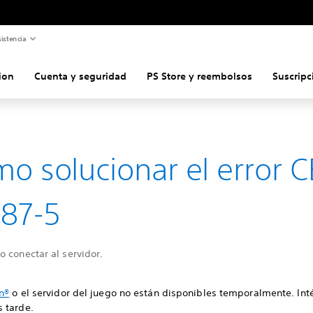
istencia
ion
Cuenta y seguridad
PS Store y reembolsos
Suscripc
o solucionar el error C
87-5
 conectar al servidor.
n®
o el servidor del juego no están disponibles temporalmente. Int
 tarde.