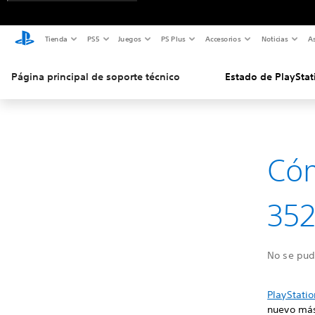
Tienda
PS5
Juegos
PS Plus
Accesorios
Noticias
As
Página principal de soporte técnico
Estado de PlayStat
Cóm
352
No se pudo
PlayStatio
nuevo más