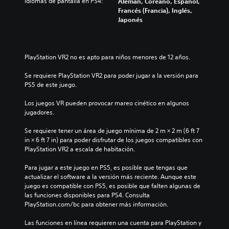
m
Idiomas de pantalla en PS4:
Alemán, Coreano, Español,
e
t
n
o
Francés (Francia), Inglés,
s
í
t
m
Japonés
e
t
a
e
p
u
l
n
u
l
(
t
e
o
H
o
PlayStation VR2 no es apto para niños menores de 12 años.
d
s
U
d
a
p
D
u
Se requiere PlayStation VR2 para poder jugar a la versión para 
n
o
)
r
PS5 de este juego.
o
r
s
a
í
q
e
n
Los juegos VR pueden provocar mareo cinético en algunos 
r
u
p
t
jugadores.
l
e
r
e
o
e
e
e
Se requiere tener un área de juego mínima de 2 m × 2 m (6 ft 7 
s
l
s
l
in × 6 ft 7 in) para poder disfrutar de los juegos compatibles con 
s
j
e
g
PlayStation VR2 a escala de habitación.
o
u
n
a
n
e
t
m
Para jugar a este juego en PS5, es posible que tengas que 
i
g
a
e
actualizar el software a la versión más reciente. Aunque este 
d
o
d
p
juego es compatible con PS5, es posible que falten algunas de 
o
n
e
l
las funciones disponibles para PS4. Consulta 
s
o
u
a
PlayStation.com/bc para obtener más información.
a
i
n
y
t
n
a
o
Las funciones en línea requieren una cuenta para PlayStation y 
u
c
m