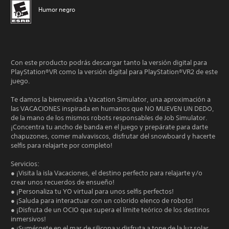
Humor negro
Con este producto podrás descargar tanto la versión digital para
PlayStation®VR como la versión digital para PlayStation®VR2 de este
juego.
Te damos la bienvenida a Vacation Simulator, una aproximación a
las VACACIONES inspirada en humanos que NO MUEVEN UN DEDO,
de la mano de los mismos robots responsables de Job Simulator.
¡Concentra tu ancho de banda en el juego y prepárate para darte
chapuzones, comer malvaviscos, disfrutar del snowboard y hacerte
selfis para relajarte por completo!
Servicios:
● ¡Visita la isla Vacaciones, el destino perfecto para relajarte y/o
crear unos recuerdos de ensueño!
● ¡Personaliza tu YO virtual para unos selfis perfectos!
● ¡Saluda para interactuar con un colorido elenco de robots!
● ¡Disfruta de un OCIO que supera el límite teórico de los destinos
inmersivos!
● ¡Sumérgete en el mar de silicona y disfruta a tope de la luz solar