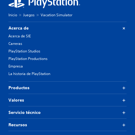
i
o
í
l
l
t
m
o
Inicio
Juegos
Vacation Simulator
u
e
e
l
n
l
t
o
Acerca de
j
e
s
u
Acerca de SIE
.
e
(
Carreras
g
a
o
PlayStation Studios
v
T
o
a
e
PlayStation Productions
f
n
x
Empresa
f
z
t
l
La historia de PlayStation
a
o
i
d
g
n
Productos
o
e
r
)
s
a
.
Valores
)
n
d
E
Servicio técnico
e
l
d
E
i
Recursos
l
á
t
l