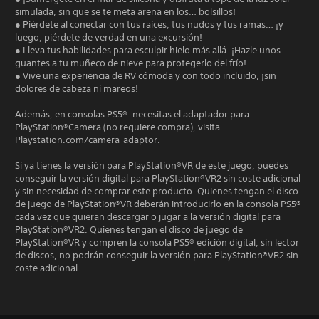
simulada, sin que se te meta arena en los… bolsillos!
● Piérdete al conectar con tus raíces, tus nudos y tus ramas… ¡y
luego, piérdete de verdad en una excursión!
● Lleva tus habilidades para esculpir hielo más allá. ¡Hazle unos
guantes a tu muñeco de nieve para protegerlo del frío!
● Vive una experiencia de RV cómoda y con todo incluido, ¡sin
dolores de cabeza ni mareos!
Además, en consolas PS5®: necesitas el adaptador para
PlayStation®Camera (no requiere compra), visita
Playstation.com/camera-adaptor.
Si ya tienes la versión para PlayStation®VR de este juego, puedes
conseguir la versión digital para PlayStation®VR2 sin coste adicional
y sin necesidad de comprar este producto. Quienes tengan el disco
de juego de PlayStation®VR deberán introducirlo en la consola PS5®
cada vez que quieran descargar o jugar a la versión digital para
PlayStation®VR2. Quienes tengan el disco de juego de
PlayStation®VR y compren la consola PS5® edición digital, sin lector
de discos, no podrán conseguir la versión para PlayStation®VR2 sin
coste adicional.