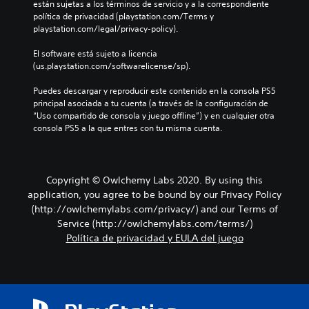
l
están sujetas a los términos de servicio y a la correspondiente 
a
l
a
a
política de privacidad (playstation.com/Terms y 
l
u
n
e
playstation.com/legal/privacy-policy).
r
y
e
x
e
e
r
p
El software está sujeto a licencia 
d
d
a
e
(us.playstation.com/softwarelicense/sp).
e
i
q
r
d
á
u
i
Puedes descargar y reproducir este contenido en la consola PS5 
o
l
e
e
principal asociada a tu cuenta (a través de la configuración de 
r
o
p
n
“Uso compartido de consola y juego offline”) y en cualquier otra 
.
g
e
c
consola PS5 a la que entres con tu misma cuenta.
o
r
i
h
m
a
a
i
c
b
t
i
Copyright © Owlchemy Labs 2020. By using this
l
e
n
a
application, you agree to be bound by our Privacy Policy
l
e
d
(http://owlchemylabs.com/privacy/) and our Terms of
e
m
o
e
Service (http://owlchemylabs.com/terms/)
á
.
r
Política de privacidad y EULA del juego
t
l
i
o
S
c
f
a
u
á
(
b
c
s
t