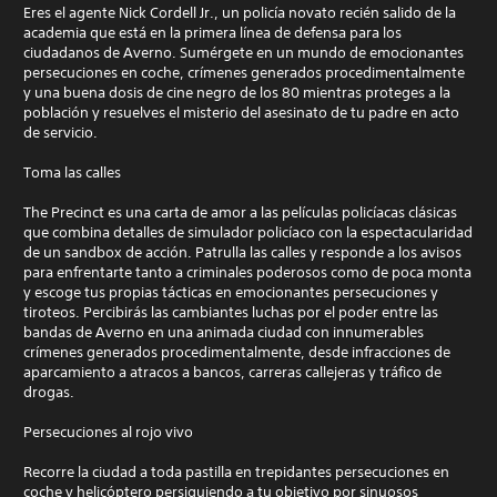
Eres el agente Nick Cordell Jr., un policía novato recién salido de la
academia que está en la primera línea de defensa para los
ciudadanos de Averno. Sumérgete en un mundo de emocionantes
persecuciones en coche, crímenes generados procedimentalmente
y una buena dosis de cine negro de los 80 mientras proteges a la
población y resuelves el misterio del asesinato de tu padre en acto
de servicio.
Toma las calles
The Precinct es una carta de amor a las películas policíacas clásicas
que combina detalles de simulador policíaco con la espectacularidad
de un sandbox de acción. Patrulla las calles y responde a los avisos
para enfrentarte tanto a criminales poderosos como de poca monta
y escoge tus propias tácticas en emocionantes persecuciones y
tiroteos. Percibirás las cambiantes luchas por el poder entre las
bandas de Averno en una animada ciudad con innumerables
crímenes generados procedimentalmente, desde infracciones de
aparcamiento a atracos a bancos, carreras callejeras y tráfico de
drogas.
Persecuciones al rojo vivo
Recorre la ciudad a toda pastilla en trepidantes persecuciones en
coche y helicóptero persiguiendo a tu objetivo por sinuosos