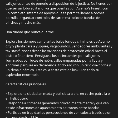
callejones antes de ponerlo a disposición de la justicia. No tienes por
qué ser un lobo solitario, ya que cuentas con Averno's Finest, con
un completo sistema de apoyos que te permite llamar a coches
patrulla, organizar controles de carretera, colocar bandas de
pinchos y mucho más.
Una ciudad que nunca duerme
Explora los siempre cambiantes bajos fondos criminales de Averno
City y planta cara a yuppies, vagabundos, vendedores ambulantes y
taxistas furiosos desde las viviendas de protección oficial hasta el
distrito financiero. Persigue a los delincuentes por callejones
iluminados con luces de neón, calles empapadas por la lluvia y
enormes parques en decadencia, todo ello con un ciclo día/noche y
un clima dinámico. Esta es la costa este de los 80 en todo su
esplendor neon-noir.
Características principales
- Explora una ciudad animada y bulliciosa a pie, en coche patrulla o
en helicóptero
- Responde a crímenes generados procedimentalmente y que van
desde infracciones de aparcamiento a tiroteos entre bandas
- Participa en trepidantes persecuciones de vehículos a través de un
entorno destructible