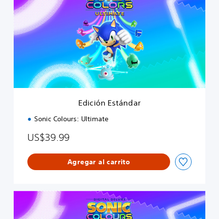
i
c
i
ó
n
E
s
t
á
n
d
Edición Estándar
a
r
Sonic Colours: Ultimate
US$39.99
Agregar al carrito
D
i
g