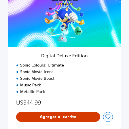
i
t
a
l
D
e
l
u
x
e
Digital Deluxe Edition
E
d
Sonic Colours: Ultimate
i
Sonic Movie Icons
t
Sonic Movie Boost
i
o
Music Pack
n
Metallic Pack
US$44.99
Agregar al carrito