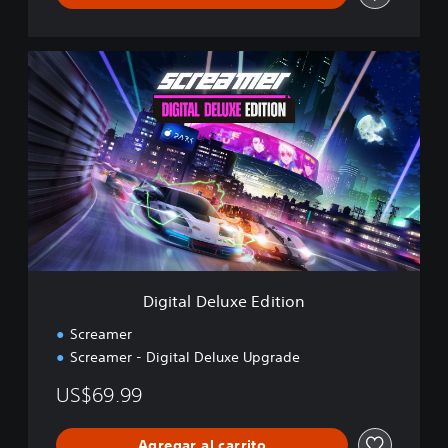
D
i
g
i
t
a
l
D
e
l
u
x
e
Digital Deluxe Edition
E
d
Screamer
i
Screamer - Digital Deluxe Upgrade
t
i
US$69.99
o
n
Agregar al carrito