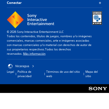
a
a
n
a
e
Conectar
j
u
i
r
n
u
d
d
a
t
i
s
o
q
a
o
.
t
u
n
p
e
c
a
a
s
o
b
V
© 2026 Sony Interactive Entertainment LLC
r
e
n
l
e
Todos los contenidos, títulos de juegos, nombres y/o imágenes
a
a
u
e
l
comerciales, marcas comerciales, arte e imágenes asociadas
q
m
n
(
son marcas comerciales y/o material con derechos de autor de
u
o
á
t
a
sus propietarios respectivos.Todos los derechos
e
c
s
a
v
reservados.
Más información
s
f
m
i
e
a
á
a
d
a
n
c
ñ
a
Nicaragua
i
i
o
z
d
d
Legal
Política de
Términos de uso del sitio
Mapa del
l
d
a
d
é
privacidad
web
sitio
d
e
d
e
n
i
l
a
l
t
f
e
)
i
j
e
t
c
P
u
r
r
a
u
e
a
e
d
e
n
m
g
e
d
c
á
o