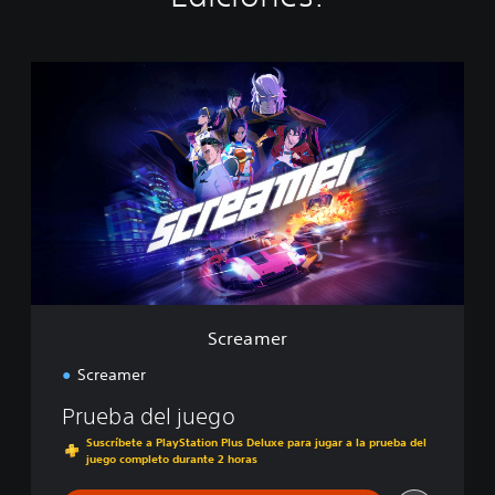
S
c
r
e
a
m
e
r
Screamer
Screamer
Prueba del juego
Suscríbete a PlayStation Plus Deluxe para jugar a la prueba del
juego completo durante 2 horas