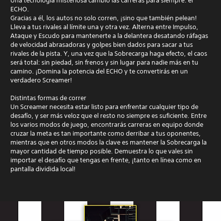
Una tecnología misteriosa cambió las carreras para siempre: el
ECHO.
Gracias a él, los autos no solo corren, ¡sino que también pelean!
Lleva a tus rivales al límite una y otra vez. Alterna entre Impulso,
Ataque y Escudo para mantenerte a la delantera desatando ráfagas
de velocidad abrasadoras y golpes bien dados para sacar a tus
rivales de la pista. Y, una vez que la Sobrecarga haga efecto, el caos
será total: sin piedad, sin frenos y sin lugar para nadie más en tu
camino. ¡Domina la potencia del ECHO y te convertirás en un
verdadero Screamer!
Distintas formas de correr
Un Screamer necesita estar listo para enfrentar cualquier tipo de
desafío, y ser más veloz que el resto no siempre es suficiente. Entre
los varios modos de juego, encontrarás carreras en equipo donde
cruzar la meta es tan importante como derribar a tus oponentes,
mientras que en otros modos la clave es mantener la Sobrecarga la
mayor cantidad de tiempo posible. Demuestra lo que vales sin
importar el desafío que tengas en frente, ¡tanto en línea como en
pantalla dividida local!