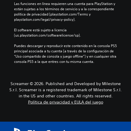
n
u
u
b
Las funciones en línea requieren una cuenta para PlayStation y 
t
d
e
g
t
están sujetas a los términos de servicio y a la correspondiente 
e
i
g
a
i
política de privacidad (playstation.com/Terms y 
l
v
o
r
t
playstation.com/legal/privacy-policy).
o
i
e
,
u
s
d
l
t
l
El software está sujeto a licencia 
c
u
i
a
a
(us.playstation.com/softwarelicense/sp).
o
a
g
m
d
n
l
i
b
o
Puedes descargar y reproducir este contenido en la consola PS5 
t
e
e
i
.
principal asociada a tu cuenta (a través de la configuración de 
r
s
n
é
“Uso compartido de consola y juego offline”) y en cualquier otra 
o
.
d
n
consola PS5 a la que entres con tu misma cuenta.
l
S
o
e
e
u
u
s
s
A
n
p
b
d
u
n
o
t
e
Screamer © 2026. Published and Developed by Milestone
d
i
s
í
l
S.r.l. Screamer is a registered trademark of Milestone S.r.l.
i
v
i
t
j
e
in the US and other countries. All rights reserved.
o
b
u
u
l
l
m
Política de privacidad y EULA del juego
e
l
d
e
o
g
o
e
c
n
o
s
d
a
o
.
i
g
m
P
f
b
r