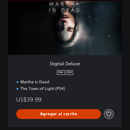
g
i
t
a
l
D
e
l
u
x
e
Digital Deluxe
PS4
PS5
Martha Is Dead
The Town of Light (PS4)
US$39.99
Agregar al carrito