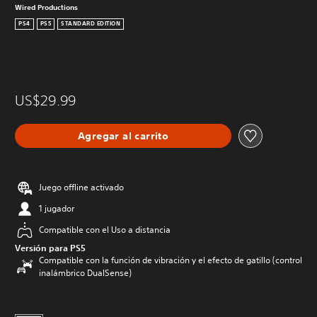
Wired Productions
PS4
PS5
STANDARD EDITION
US$29.99
Agregar al carrito
Juego offline activado
1 jugador
Compatible con el Uso a distancia
Versión para PS5
Compatible con la función de vibración y el efecto de gatillo (control
inalámbrico DualSense)