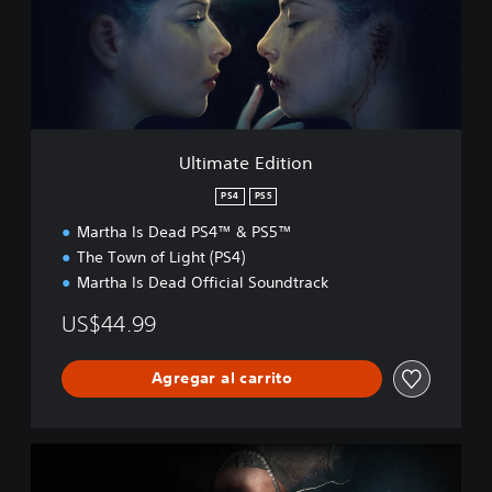
a
t
e
E
d
i
t
i
Ultimate Edition
o
n
PS4
PS5
Martha Is Dead PS4™ & PS5™
The Town of Light (PS4)
Martha Is Dead Official Soundtrack
US$44.99
Agregar al carrito
S
t