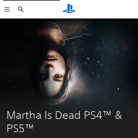
Buscar
Martha Is Dead PS4™ & 
PS5™