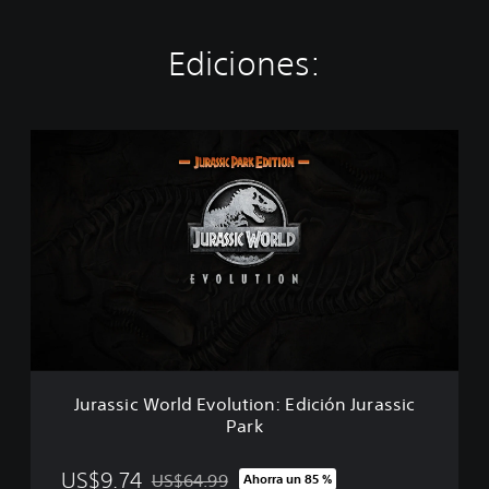
Ediciones:
J
u
r
a
s
s
i
c
W
o
r
l
d
Jurassic World Evolution: Edición Jurassic
E
Park
v
o
l
US$9.74
US$64.99
Ahorra un 85 %