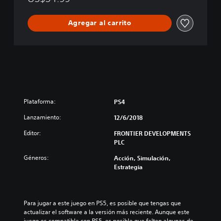
u
r
Agregar al carrito
a
s
s
i
c
W
o
r
l
Plataforma:
PS4
d
Lanzamiento:
E
12/6/2018
v
Editor:
FRONTIER DEVELOPMENTS
o
PLC
l
u
Géneros:
Acción, Simulación,
t
Estrategia
i
o
n
Para jugar a este juego en PS5, es posible que tengas que 
actualizar el software a la versión más reciente. Aunque este 
juego es compatible con PS5, es posible que falten algunas de 