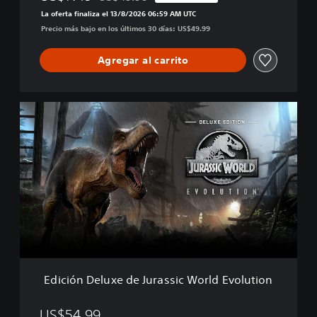
Rebajado del precio original de US$49.99
l
k
La oferta finaliza el 13/8/2026 06:59 AM UTC
u
Precio más bajo en los últimos 30 días: US$49.99
t
i
o
Agregar al carrito
n
E
d
i
c
i
ó
n
D
e
l
u
x
e
Edición Deluxe de Jurassic World Evolution
d
e
J
US$54.99