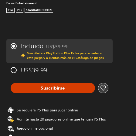
Focus Entertainment
PS4
PS5
STANDARD EDITION
Incluido
US$39.99
Rebajado del precio original de US$39.99
Suscríbete a PlayStation Plus Extra para acceder a
este juego y a cientos más en el Catálogo de juegos
US$39.99
Suscribirse
Se requiere PS Plus para jugar online
Admite hasta 20 jugadores online que tengan PS Plus
Juego online opcional