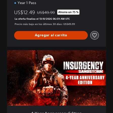
E
Year 1 Pass
d
i
US$12.49
US$49.99
Ahorra un 75 %
Rebajado del precio original de US$49.99
t
La oferta finaliza el 13/8/2026 06:59 AM UTC
i
Precio más bajo en los últimos 30 días: US$49.99
o
n
Agregar al carrito
4
-
Y
e
a
r
A
n
n
i
v
e
r