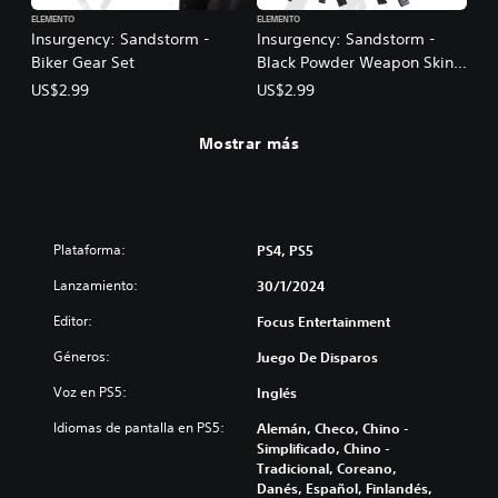
ELEMENTO
ELEMENTO
Insurgency: Sandstorm -
Insurgency: Sandstorm -
Biker Gear Set
Black Powder Weapon Skin
Set
US$2.99
US$2.99
Mostrar más
Plataforma:
PS4, PS5
Lanzamiento:
30/1/2024
Editor:
Focus Entertainment
Géneros:
Juego De Disparos
Voz en PS5:
Inglés
Idiomas de pantalla en PS5:
Alemán, Checo, Chino -
Simplificado, Chino -
Tradicional, Coreano,
Danés, Español, Finlandés,