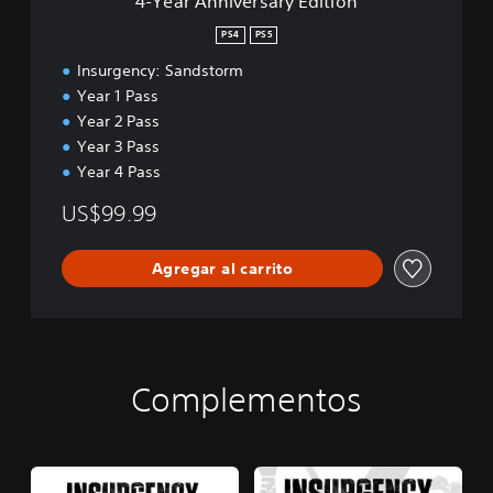
4-Year Anniversary Edition
s
a
PS4
PS5
r
Insurgency: Sandstorm
y
E
Year 1 Pass
d
Year 2 Pass
i
Year 3 Pass
t
Year 4 Pass
i
o
US$99.99
n
Agregar al carrito
Complementos