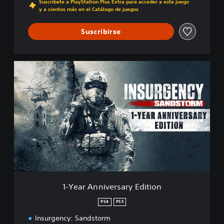
Suscríbete a PlayStation Plus Extra para acceder a este juego
y a cientos más en el Catálogo de juegos
Suscribirse
1
-
Y
e
a
r
A
n
n
i
v
e
r
1-Year Anniversary Edition
s
a
PS4
PS5
r
Insurgency: Sandstorm
y