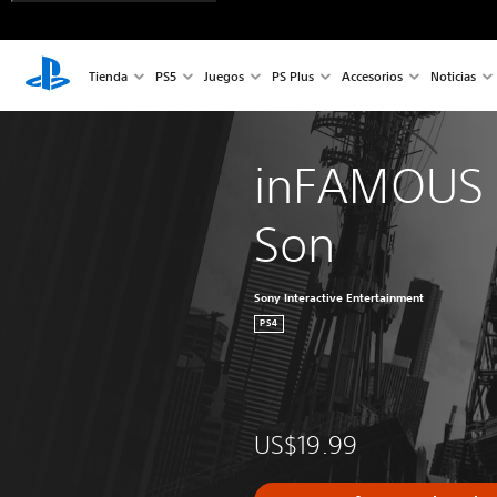
Tienda
PS5
Juegos
PS Plus
Accesorios
Noticias
inFAMOUS 
Son
Sony Interactive Entertainment
PS4
US$19.99