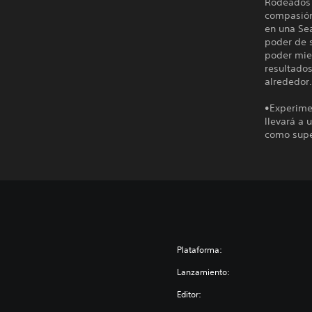
Rodeados 
compasión
en una Se
poder de 
poder mie
resultados
alrededor
•Experimen
llevará a 
como sup
Plataforma:
Lanzamiento:
Editor: