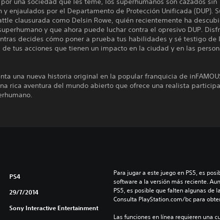
por una sociedad que les teme, los superhumanos son cazados sin
 y enjaulados por el Departamento de Protección Unificada (DUP). 
attle clausurada como Delsin Rowe, quién recientemente ha descubi
superhumano y que ahora puede luchar contra el opresivo DUP. Disfr
ntras decides cómo poner a prueba tus habilidades y sé testigo de 
 de tus acciones que tienen un impacto en la ciudad y en las person
.
ta una nueva historia original en la popular franquicia de inFAMOU
una rica aventura del mundo abierto que ofrece una realista particip
erhumano.
Para jugar a este juego en PS5, es posib
PS4
software a la versión más reciente. Au
PS5, es posible que falten algunas de l
29/7/2014
Consulta PlayStation.com/bc para obte
Sony Interactive Entertainment
Las funciones en línea requieren una cu