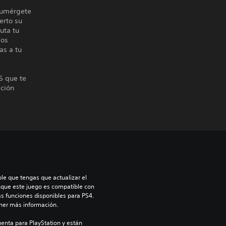
Sumérgete
erto su
uta tu
los
as a tu
S que te
ación
le que tengas que actualizar el 
nque este juego es compatible con 
as funciones disponibles para PS4. 
ner más información.
enta para PlayStation y están 