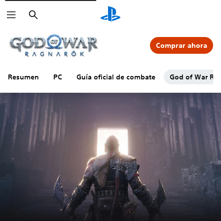
Buscar
Comprar ahora
Resumen
PC
Guía oficial de combate
God of War Rag