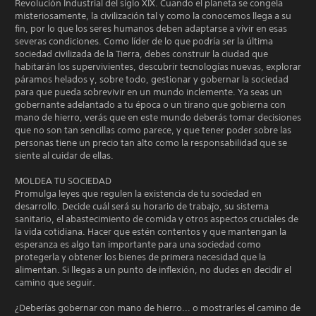
Revolución Industrial del siglo XIX. Cuando el planeta se congela
misteriosamente, la civilización tal y como la conocemos llega a su
fin, por lo que los seres humanos deben adaptarse a vivir en esas
severas condiciones. Como líder de lo que podría ser la última
sociedad civilizada de la Tierra, debes construir la ciudad que
habitarán los supervivientes, descubrir tecnologías nuevas, explorar
páramos helados y, sobre todo, gestionar y gobernar la sociedad
para que pueda sobrevivir en un mundo inclemente. Ya seas un
gobernante adelantado a tu época o un tirano que gobierna con
mano de hierro, verás que en este mundo deberás tomar decisiones
que no son tan sencillas como parece, y que tener poder sobre las
personas tiene un precio tan alto como la responsabilidad que se
siente al cuidar de ellas.
MOLDEA TU SOCIEDAD
Promulga leyes que regulen la existencia de tu sociedad en
desarrollo. Decide cuál será su horario de trabajo, su sistema
sanitario, el abastecimiento de comida y otros aspectos cruciales de
la vida cotidiana. Hacer que estén contentos y que mantengan la
esperanza es algo tan importante para una sociedad como
protegerla y obtener los bienes de primera necesidad que la
alimentan. Si llegas a un punto de inflexión, no dudes en decidir el
camino que seguir.
¿Deberías gobernar con mano de hierro... o mostrarles el camino de