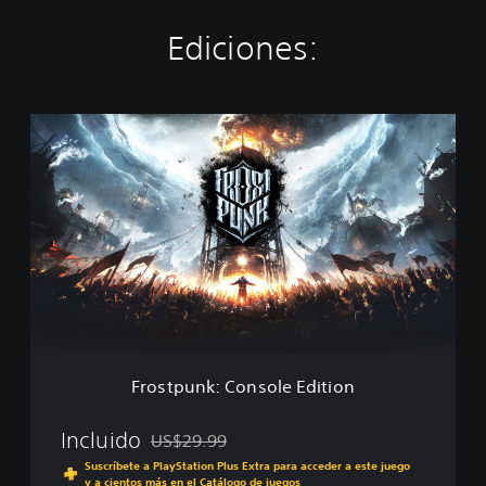
Ediciones:
F
r
o
s
t
p
u
n
k
:
C
o
n
Frostpunk: Console Edition
s
o
l
Incluido
US$29.99
Rebajado del precio original de US$29.99
e
Suscríbete a PlayStation Plus Extra para acceder a este juego
E
y a cientos más en el Catálogo de juegos