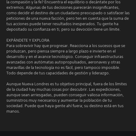
la compasión y la fe? Encuentra el equilibrio o decántate por los
extremos. Algunas de tus decisiones parecerán insignificantes,
como decidir el destino de un ciudadano preocupado o satisfacer las
peticiones de una nueva facción, pero ten en cuenta que la suma de
tus acciones puede tener resultados inesperados. Tu gente ha
depositado su confianza en ti, pero su devoción tiene un límite.
EXPÁNDETE Y EXPLORA
Para sobrevivir hay que progresar. Reacciona a los sucesos que se
produzcan, pero piensa siempre a largo plazo e invierte en el
desarrollo y en el avance tecnológico. Conseguir infraestructuras
avanzadas con autómatas autopropulsados, aeronaves y otras
maravillas de la tecnología no es fácil, pero tampoco imposible.
Todo depende de tus capacidades de gestión y liderazgo.
Aunque Nueva Londres es tu objetivo principal, fuera de los límites
de la ciudad hay muchas cosas por descubrir. Las expediciones,
aunque sean arriesgadas, pueden conseguir valiosa información,
suministros muy necesarios y aumentar la población de tu
sociedad. Puede que haya gente ahí fuera; su destino está en tus
manos.